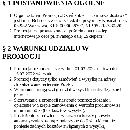
§ 1
POSTANOWIENIA OGÓLNE
Organizatorem Promocji „Dzień kobiet – Darmowa dostawa”
jest firma Beliso sp. z o. o. z siedzibą przy ulicy Kosmatki 16,
03-982 Warszawa, KRS 0000038797, NIP 952-187-30-20
Promocja jest prowadzona za pośrednictwem sklepu
internetowego cece.pl, zwanego dalej „Sklepem”
§ 2
WARUNKI UDZIAŁU W
PROMOCJI
Promocja rozpoczyna się w dniu 01.03.2022 r. i trwa do
13.03.2022 włącznie.
Promocja dotyczy tylko zamówień z wysyłką na adresy
zlokalizowane na terenie Polski.
W promocji mogą wziąć udział wszystkie osoby fizyczne i
prawne.
Skorzystanie z promocji następuje poprzez złożenie i
opłacenie w Sklepie zamówienia o wartości produktów za
minimum 50 zł (bez kosztów wysyłki).
Po złożeniu zamówienia, w koszyku koszty przesyłki
automatycznie zostaną zmniejszone do 0 zł, a klient nie
poniesie żadnych kosztów związanych z wysyłką