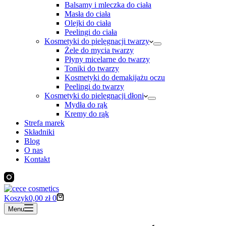
Balsamy i mleczka do ciała
Masła do ciała
Olejki do ciała
Peelingi do ciała
Kosmetyki do pielęgnacji twarzy
Żele do mycia twarzy
Płyny micelarne do twarzy
Toniki do twarzy
Kosmetyki do demakijażu oczu
Peelingi do twarzy
Kosmetyki do pielęgnacji dłoni
Mydła do rąk
Kremy do rąk
Strefa marek
Składniki
Blog
O nas
Kontakt
Koszyk
0,00
zł
0
Menu