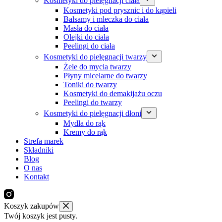
Kosmetyki do pielęgnacji ciała
Kosmetyki pod prysznic i do kąpieli
Balsamy i mleczka do ciała
Masła do ciała
Olejki do ciała
Peelingi do ciała
Kosmetyki do pielęgnacji twarzy
Żele do mycia twarzy
Płyny micelarne do twarzy
Toniki do twarzy
Kosmetyki do demakijażu oczu
Peelingi do twarzy
Kosmetyki do pielęgnacji dłoni
Mydła do rąk
Kremy do rąk
Strefa marek
Składniki
Blog
O nas
Kontakt
Koszyk zakupów
Twój koszyk jest pusty.