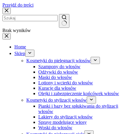
Przejdź do treści
Brak wyników
Home
Sklep
Kosmetyki do pielęgnacji włosów
Szampony do włosów
Odżywki do włosów
Maski do włosów
Lotiony i wcierki do włosów
Kuracje dla włosów
Olejki i zabezpieczenie końcówek włosów
Kosmetyki do stylizacji włosów
Pianki i bazy bez spłukiwania do stylizacji
włosów
Lakiery do stylizacji włosów
Spraye modelujące włosy
Woski do włosów