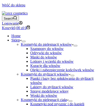
Wróć do sklepu
Search
Logowanie
Koszyk
0,00
zł
0
Home
Sklep
Kosmetyki do pielęgnacji włosów
Szampony do włosów
Odżywki do włosów
Maski do włosów
Lotiony i wcierki do włosów
Kuracje dla włosów
Olejki i zabezpieczenie końcówek włosów
Kosmetyki do stylizacji włosów
Pianki i bazy bez spłukiwania do stylizacji
włosów
Lakiery do stylizacji włosów
Spraye modelujące włosy
Woski do włosów
Kosmetyki do pielęgnacji ciała
Kosmetyki pod prysznic i do kąpieli