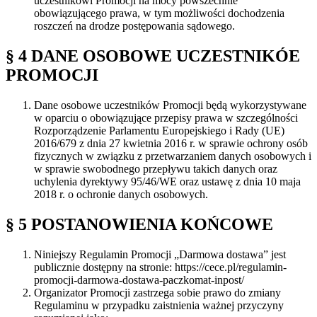
uczestnikowi Promocji na mocy powszechnie
obowiązującego prawa, w tym możliwości dochodzenia
roszczeń na drodze postępowania sądowego.
§
4 DANE OSOBOWE UCZESTNIKÓE
PROMOCJI
Dane osobowe uczestników Promocji będą wykorzystywane
w oparciu o obowiązujące przepisy prawa w szczególności
Rozporządzenie Parlamentu Europejskiego i Rady (UE)
2016/679 z dnia 27 kwietnia 2016 r. w sprawie ochrony osób
fizycznych w związku z przetwarzaniem danych osobowych i
w sprawie swobodnego przepływu takich danych oraz
uchylenia dyrektywy 95/46/WE oraz ustawę z dnia 10 maja
2018 r. o ochronie danych osobowych.
§
5 POSTANOWIENIA KOŃCOWE
Niniejszy Regulamin Promocji „Darmowa dostawa” jest
publicznie dostępny na stronie: https://cece.pl/regulamin-
promocji-darmowa-dostawa-paczkomat-inpost/
Organizator Promocji zastrzega sobie prawo do zmiany
Regulaminu w przypadku zaistnienia ważnej przyczyny