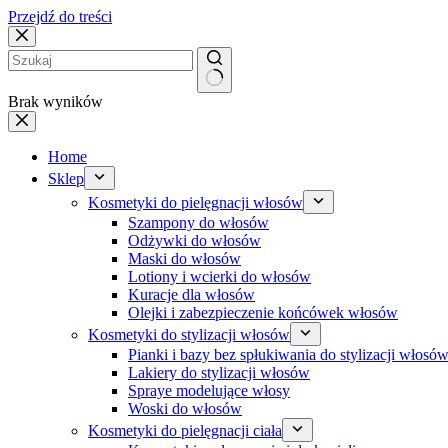
Przejdź do treści
Brak wyników
Home
Sklep
Kosmetyki do pielęgnacji włosów
Szampony do włosów
Odżywki do włosów
Maski do włosów
Lotiony i wcierki do włosów
Kuracje dla włosów
Olejki i zabezpieczenie końcówek włosów
Kosmetyki do stylizacji włosów
Pianki i bazy bez spłukiwania do stylizacji włosó
Lakiery do stylizacji włosów
Spraye modelujące włosy
Woski do włosów
Kosmetyki do pielęgnacji ciała