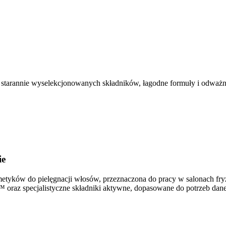
o starannie wyselekcjonowanych składników, łagodne formuły i odważ
ie
metyków do pielęgnacji włosów, przeznaczona do pracy w salonach fryz
oraz specjalistyczne składniki aktywne, dopasowane do potrzeb daneg