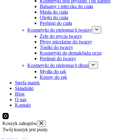
Kosmetyki pod prysznic i do kąpieli
Balsamy i mleczka do ciała
Masła do ciała
Olejki do ciała
Peelingi do ciała
Kosmetyki do pielęgnacji twarzy
Żele do mycia twarzy
Płyny micelarne do twarzy
Toniki do twarzy
Kosmetyki do demakijażu oczu
Peelingi do twarzy
Kosmetyki do pielęgnacji dłoni
Mydła do rąk
Kremy do rąk
Strefa marek
Składniki
Blog
O nas
Kontakt
Koszyk zakupów
Twój koszyk jest pusty.