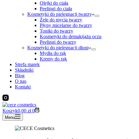
Olejki do ciała
Peelingi do ciała
Kosmetyki do pielęgnacji twarzy
Żele do mycia twarzy
Płyny micelarne do twarzy
Toniki do twarzy
Kosmetyki do demakijażu oczu
Peelingi do twarzy
Kosmetyki do pielęgnacji dłoni
Mydła do rąk
Kremy do rąk
Strefa marek
Składniki
Blog
O nas
Kontakt
Koszyk
0,00
zł
0
Menu