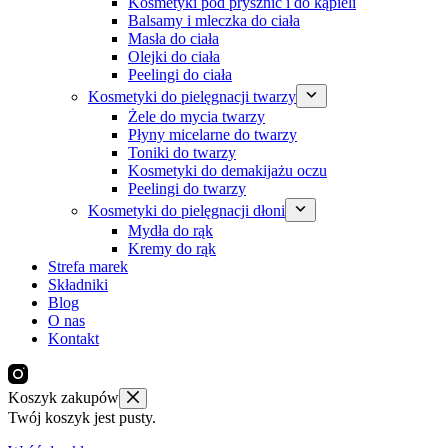
Kosmetyki pod prysznic i do kąpieli
Balsamy i mleczka do ciała
Masła do ciała
Olejki do ciała
Peelingi do ciała
Kosmetyki do pielęgnacji twarzy
Żele do mycia twarzy
Płyny micelarne do twarzy
Toniki do twarzy
Kosmetyki do demakijażu oczu
Peelingi do twarzy
Kosmetyki do pielęgnacji dłoni
Mydła do rąk
Kremy do rąk
Strefa marek
Składniki
Blog
O nas
Kontakt
Koszyk zakupów
Twój koszyk jest pusty.