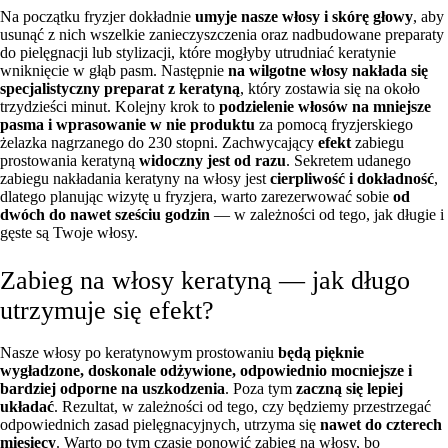
Na początku fryzjer dokładnie
umyje nasze włosy i skórę głowy
, aby
usunąć z nich wszelkie zanieczyszczenia oraz nadbudowane preparaty
do pielęgnacji lub stylizacji, które mogłyby utrudniać keratynie
wniknięcie w głąb pasm. Następnie
na wilgotne włosy nakłada się
specjalistyczny preparat z keratyną
, który zostawia się na około
trzydzieści minut. Kolejny krok to
podzielenie włosów na mniejsze
pasma i wprasowanie w nie produktu
za pomocą fryzjerskiego
żelazka nagrzanego do 230 stopni. Zachwycający
efekt
zabiegu
prostowania keratyną
widoczny jest od razu
. Sekretem udanego
zabiegu nakładania keratyny na włosy jest
cierpliwość i dokładność
,
dlatego planując wizytę u fryzjera, warto zarezerwować sobie
od
dwóch do nawet sześciu godzin
— w zależności od tego, jak długie i
gęste są Twoje włosy.
Zabieg na włosy keratyną — jak długo
utrzymuje się efekt?
Nasze włosy po keratynowym prostowaniu
będą pięknie
wygładzone, doskonale odżywione, odpowiednio mocniejsze i
bardziej odporne na uszkodzenia
. Poza tym
zaczną się lepiej
układać
. Rezultat, w zależności od tego, czy będziemy przestrzegać
odpowiednich zasad pielęgnacyjnych, utrzyma się
nawet do czterech
miesięcy
. Warto po tym czasie ponowić zabieg na włosy, bo