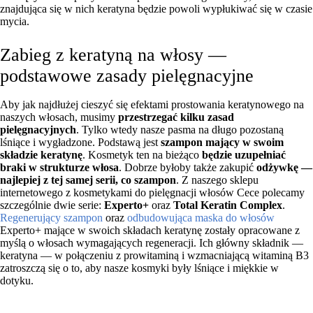
znajdująca się w nich keratyna będzie powoli wypłukiwać się w czasie
mycia.
Zabieg z keratyną na włosy —
podstawowe zasady pielęgnacyjne
Aby jak najdłużej cieszyć się efektami prostowania keratynowego na
naszych włosach, musimy
przestrzegać kilku zasad
pielęgnacyjnych
. Tylko wtedy nasze pasma na długo pozostaną
lśniące i wygładzone. Podstawą jest
szampon mający w swoim
składzie keratynę
. Kosmetyk ten na bieżąco
będzie uzupełniać
braki w strukturze włosa
. Dobrze byłoby także zakupić
odżywkę —
najlepiej z tej samej serii, co szampon
. Z naszego sklepu
internetowego z kosmetykami do pielęgnacji włosów Cece polecamy
szczególnie dwie serie:
Experto+
oraz
Total Keratin Complex
.
Regenerujący szampon
oraz
odbudowująca maska do włosów
Experto+ mające w swoich składach keratynę zostały opracowane z
myślą o włosach wymagających regeneracji. Ich główny składnik —
keratyna — w połączeniu z prowitaminą i wzmacniającą witaminą B3
zatroszczą się o to, aby nasze kosmyki były lśniące i miękkie w
dotyku.