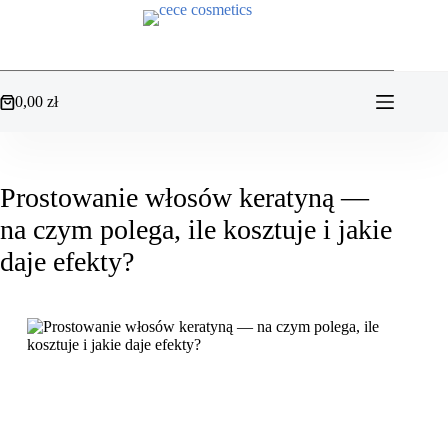
Przejdź
do
treści
0,00
zł
Koszyk
Prostowanie włosów keratyną —
na czym polega, ile kosztuje i jakie
daje efekty?