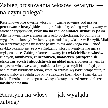
Zabieg prostowania włosów keratyną —
na czym polega?
Keratynowe prostowanie włosów — znane również pod nazwą
prostowanie brazylijskie
— to profesjonalny zabieg wykonywany w
salonach fryzjerskich, który
ma na celu odbudowę struktury pasm
.
Alternatywna nazwa wzięła się z jego pochodzenia, bo pomysł na
wygładzanie kosmyków keratyną narodził się właśnie w Brazylii. Miał
on ujarzmiać gęste i niesforne pasma mieszkanek tego kraju, choć
szybko okazało się, że o wygładzaniu włosów keratyną nie marzą
wyłącznie one. Zabieg rekomendowany jest
właścicielkom włosów
suchych, łamliwych, zniszczonych, matowych, puszących się,
elektryzujących i niepodatnych na układanie
, a polega na tym, że
na pasma włosowe zostaje nałożona keratyna, czyli białko będące
naturalnym budulcem włosa, która za sprawą wysokiej temperatury z
prostownicy wypełnia ubytki w strukturze kosmyków i zamyka ich
łuski. Rezultatem zabiegu na włosy z keratyną są
zdrowe i dobrze
nawilżone pasma
.
Keratyna na włosy — jak wygląda
zabieg?