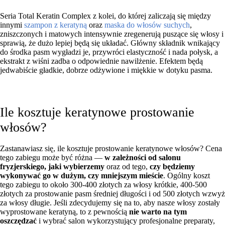
Seria Total Keratin Complex z kolei, do której zaliczają się między
innymi
szampon z keratyną
oraz
maska do włosów suchych
,
zniszczonych i matowych intensywnie zregenerują puszące się włosy i
sprawią, że dużo lepiej będą się układać. Główny składnik wnikający
do środka pasm wygładzi je, przywróci elastyczność i nada połysk, a
ekstrakt z wiśni zadba o odpowiednie nawilżenie. Efektem będą
jedwabiście gładkie, dobrze odżywione i miękkie w dotyku pasma.
Ile kosztuje keratynowe prostowanie
włosów?
Zastanawiasz się, ile kosztuje prostowanie keratynowe włosów? Cena
tego zabiegu może być różna —
w zależności od salonu
fryzjerskiego, jaki wybierzemy
oraz od tego,
czy będziemy
wykonywać go w dużym, czy mniejszym mieście
. Ogólny koszt
tego zabiegu to około 300-400 złotych za włosy krótkie, 400-500
złotych za prostowanie pasm średniej długości i od 500 złotych wzwyż
za włosy długie. Jeśli zdecydujemy się na to, aby nasze włosy zostały
wyprostowane keratyną, to z pewnością
nie warto na tym
oszczędzać
i wybrać salon wykorzystujący profesjonalne preparaty,