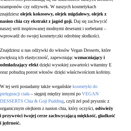
szamponów czy odżywek. W naszych kosmetykach
znajdziesz
olejek kokosowy, olejek migdałowy, olejek z
nasion chia czy ekstrakt z jagód goji.
Daj się zachwycić
naszej serii inspirowanej modnymi deserami i sorbetami –
wprowadź do swojej kosmetyczki odrobinę słodkości.
Znajdziesz u nas odżywki do włosów Vegan Desserts, które
zwiększą ich elastyczność, zapewniając
wzmacniający i
odmładzający efekt
dzięki wysokiej zawartości witaminy E
oraz pobudzą porost włosów dzięki właściwościom kofeiny.
W tej serii posiadamy także wegańskie
kosmetyki do
pielęgnacji ciała
– sięgnij między innymi po
VEGAN
DESSERTS Chia & Goji Pudding
, czyli żel pod prysznic z
organicznym olejkiem z nasion chia, który oczyści,
odświeży
i przywróci twojej cerze zachwycającą miękkość, gładkość
i jędrność.