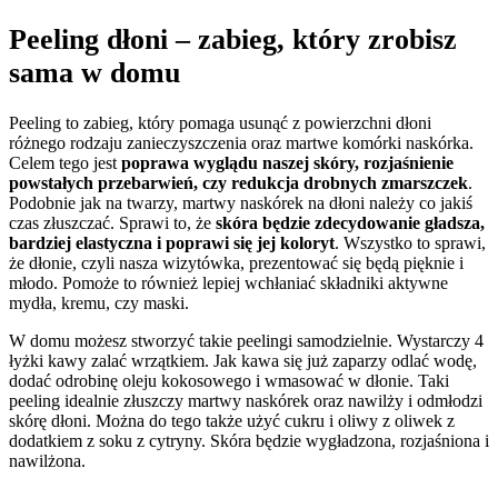
Peeling dłoni – zabieg, który zrobisz
sama w domu
Peeling to zabieg, który pomaga usunąć z powierzchni dłoni
różnego rodzaju zanieczyszczenia oraz martwe komórki naskórka.
Celem tego jest
poprawa wyglądu naszej skóry, rozjaśnienie
powstałych przebarwień, czy redukcja drobnych zmarszczek
.
Podobnie jak na twarzy, martwy naskórek na dłoni należy co jakiś
czas złuszczać. Sprawi to, że
skóra będzie zdecydowanie gładsza,
bardziej elastyczna i poprawi się jej koloryt
. Wszystko to sprawi,
że dłonie, czyli nasza wizytówka, prezentować się będą pięknie i
młodo. Pomoże to również lepiej wchłaniać składniki aktywne
mydła, kremu, czy maski.
W domu możesz stworzyć takie peelingi samodzielnie. Wystarczy 4
łyżki kawy zalać wrzątkiem. Jak kawa się już zaparzy odlać wodę,
dodać odrobinę oleju kokosowego i wmasować w dłonie. Taki
peeling idealnie złuszczy martwy naskórek oraz nawilży i odmłodzi
skórę dłoni. Można do tego także użyć cukru i oliwy z oliwek z
dodatkiem z soku z cytryny. Skóra będzie wygładzona, rozjaśniona i
nawilżona.