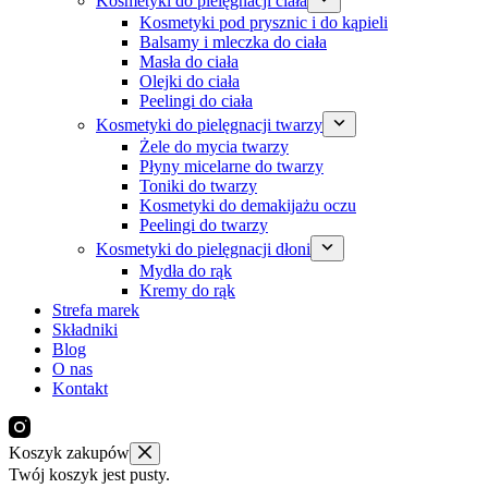
Kosmetyki do pielęgnacji ciała
Kosmetyki pod prysznic i do kąpieli
Balsamy i mleczka do ciała
Masła do ciała
Olejki do ciała
Peelingi do ciała
Kosmetyki do pielęgnacji twarzy
Żele do mycia twarzy
Płyny micelarne do twarzy
Toniki do twarzy
Kosmetyki do demakijażu oczu
Peelingi do twarzy
Kosmetyki do pielęgnacji dłoni
Mydła do rąk
Kremy do rąk
Strefa marek
Składniki
Blog
O nas
Kontakt
Koszyk zakupów
Twój koszyk jest pusty.