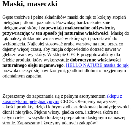
Maski, maseczki
Gęste treściwe i pełne składników maski do rąk to kolejny stopień
pielęgnacji dłoni i paznokci. Pozwalają bardzo skutecznie
pielęgnować skórę i
zapewniają maksymalne odżywienie,
przywracając w ten sposób jej naturalne właściwości
. Maskę do
rąk należy dokładnie wmasować w skórę rąk i pozostawić do
wchłonięcia. Najlepiej stosować grubą warstwę na noc, przez co
dajemy więcej czasu, aby mogła odpowiednio dotrzeć nawet w
głębsze warstwy skóry. W sklepie CECE przygotowaliśmy dla
Ciebie produkt, który wykorzystuje
dobroczynne właściwości
naturalnego oleju arganowego
.
HELLO NATURE maska do rąk
pozwala cieszyć się nawilżonymi, gładkimi dłońmi o przyjemnym
orientalnym zapachu.
Zapraszamy do zapoznania się z pełnym asortymentem
sklepu z
kosmetykami pielęgnacyjnymi
CECE. Oferujemy najwyższej
jakości produkty, dzięki którym zadbasz doskonałą kondycję swoich
dłoni i nie tylko. Piękne włosy, gładka cera, i zdrowa skóra na
całym ciele – wszystko to dzięki preparatom dostępnym na naszej
stronie. Zapraszamy i życzymy udanych zakupów!