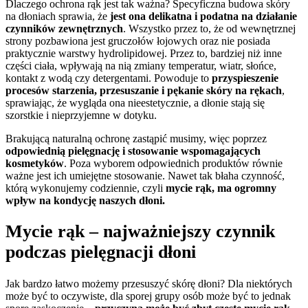
Dlaczego ochrona rąk jest tak ważna? Specyficzna budowa skóry
na dłoniach sprawia, że
jest ona delikatna i podatna na działanie
czynników zewnętrznych
. Wszystko przez to, że od wewnętrznej
strony pozbawiona jest gruczołów łojowych oraz nie posiada
praktycznie warstwy hydrolipidowej. Przez to, bardziej niż inne
części ciała, wpływają na nią zmiany temperatur, wiatr, słońce,
kontakt z wodą czy detergentami. Powoduje to
przyspieszenie
procesów starzenia, przesuszanie i pękanie skóry na rękach
,
sprawiając, że wygląda ona nieestetycznie, a dłonie stają się
szorstkie i nieprzyjemne w dotyku.
Brakującą naturalną ochronę zastąpić musimy, więc poprzez
odpowiednią pielęgnację i stosowanie wspomagających
kosmetyków
. Poza wyborem odpowiednich produktów równie
ważne jest ich umiejętne stosowanie. Nawet tak błaha czynność,
którą wykonujemy codziennie, czyli
mycie rąk, ma ogromny
wpływ na kondycję naszych dłoni.
Mycie rąk – najważniejszy czynnik
podczas pielęgnacji dłoni
Jak bardzo łatwo możemy przesuszyć skórę dłoni? Dla niektórych
może być to oczywiste, dla sporej grupy osób może być to jednak