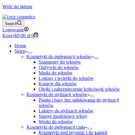
Wróć do sklepu
Search
Logowanie
Koszyk
0,00
zł
0
Home
Sklep
Kosmetyki do pielęgnacji włosów
Szampony do włosów
Odżywki do włosów
Maski do włosów
Lotiony i wcierki do włosów
Kuracje dla włosów
Olejki i zabezpieczenie końcówek włosów
Kosmetyki do stylizacji włosów
Pianki i bazy bez spłukiwania do stylizacji
włosów
Lakiery do stylizacji włosów
Spraye modelujące włosy
Woski do włosów
Kosmetyki do pielęgnacji ciała
Kosmetyki pod prysznic i do kąpieli