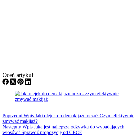
Oceń artykuł
Poprzedni
Wpis
Jaki olejek do demakijażu oczu? Czym efektywnie
zmywać makijaż?
Następny
Wpis
Jaka jest najlepsza odżywka do wypadających
włosów? Sprawdź propozycję od CECE