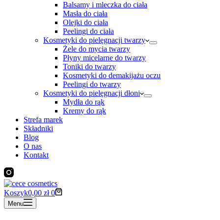
Balsamy i mleczka do ciała
Masła do ciała
Olejki do ciała
Peelingi do ciała
Kosmetyki do pielęgnacji twarzy
Żele do mycia twarzy
Płyny micelarne do twarzy
Toniki do twarzy
Kosmetyki do demakijażu oczu
Peelingi do twarzy
Kosmetyki do pielęgnacji dłoni
Mydła do rąk
Kremy do rąk
Strefa marek
Składniki
Blog
O nas
Kontakt
Koszyk
0,00
zł
0
Menu