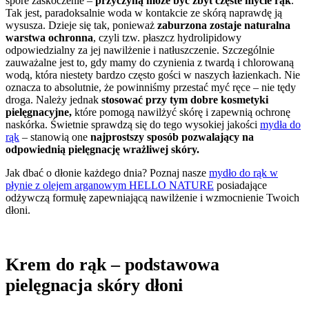
spore zaskoczenie –
przyczyną może być zbyt częste mycie rąk
.
Tak jest, paradoksalnie woda w kontakcie ze skórą naprawdę ją
wysusza. Dzieje się tak, ponieważ
zaburzona zostaje naturalna
warstwa ochronna
, czyli tzw. płaszcz hydrolipidowy
odpowiedzialny za jej nawilżenie i natłuszczenie. Szczególnie
zauważalne jest to, gdy mamy do czynienia z twardą i chlorowaną
wodą, która niestety bardzo często gości w naszych łazienkach. Nie
oznacza to absolutnie, że powinniśmy przestać myć ręce – nie tędy
droga. Należy jednak
stosować przy tym dobre kosmetyki
pielęgnacyjne,
które pomogą nawilżyć skórę i zapewnią ochronę
naskórka. Świetnie sprawdzą się do tego wysokiej jakości
mydła do
rąk
– stanowią one
najprostszy sposób pozwalający na
odpowiednią pielęgnację wrażliwej skóry.
Jak dbać o dłonie każdego dnia? Poznaj nasze
mydło do rąk w
płynie z olejem arganowym HELLO NATURE
posiadające
odżywczą formułę zapewniającą nawilżenie i wzmocnienie Twoich
dłoni.
Krem do rąk – podstawowa
pielęgnacja skóry dłoni