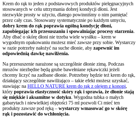
Krem do rąk to jeden z podstawowych produktów pielęgnacyjnych
stosowanych w celu utrzymania dobrej kondycji dłoni. Jest
niezwykle prosty w użyciu, dlatego powinniśmy o nim pamiętać
przez cały czas. Stosowany systematycznie po każdym umyciu,
dobry krem do rąk poprawia ogólną kondycję dłoni,
zapobiegając ich przesuszaniu i spowalniając procesy starzenia
.
Aby dbać o skórę dłoni nie trzeba wiele wysiłku – krem w
wygodnym opakowaniu możesz mieć zawsze przy sobie. Wystarczy
w razie potrzeby nałożyć na suche dłonie, aby
zapewnić im
odpowiednią dawkę nawilżenia.
Na przesuszenie narażone są szczególnie dłonie zimą. Podczas
mrozów niezbędne będą grube bawełniane rękawiczki jeżeli
chcemy liczyć na zadbane dłonie. Potrzebny będzie też krem do rąk,
działający szczególnie nawilżająco – takie efekt możesz uzyskać,
stawiając na
HELLO NATURE krem do rąk z olejem z konopi
,
który
poprawia elastyczność skóry rąk i sprawia, że dłonie stają
się miękkie i aksamitne w dotyku
. Wygodna tubka o małych
gabarytach i niewielkiej objętości 75 ml pozwoli Ci mieć ten
produkty zawsze pod ręką –
wystarczy wmasować go w skórę
rąk i pozostawić do wchłonięcia.