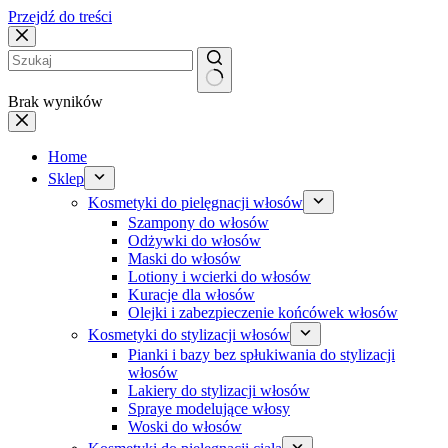
Przejdź do treści
Brak wyników
Home
Sklep
Kosmetyki do pielęgnacji włosów
Szampony do włosów
Odżywki do włosów
Maski do włosów
Lotiony i wcierki do włosów
Kuracje dla włosów
Olejki i zabezpieczenie końcówek włosów
Kosmetyki do stylizacji włosów
Pianki i bazy bez spłukiwania do stylizacji
włosów
Lakiery do stylizacji włosów
Spraye modelujące włosy
Woski do włosów