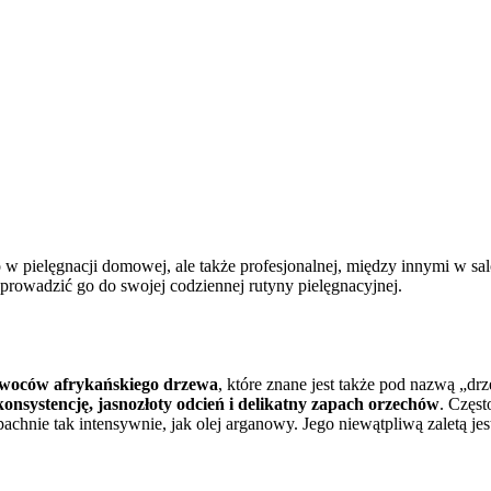
ko w pielęgnacji domowej, ale także profesjonalnej, między innymi w s
rowadzić go do swojej codziennej rutyny pielęgnacyjnej.
 owoców afrykańskiego drzewa
, które znane jest także pod nazwą „dr
onsystencję, jasnozłoty odcień i delikatny zapach orzechów
. Częs
 pachnie tak intensywnie, jak olej arganowy. Jego niewątpliwą zaletą je