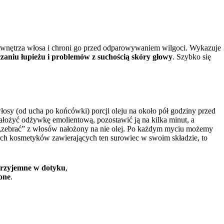
o wnętrza włosa i chroni go przed odparowywaniem wilgoci. Wykazuje
aniu łupieżu i problemów z suchością skóry głowy
. Szybko się
łosy (od ucha po końcówki) porcji oleju na około pół godziny przed
nałożyć odżywkę emolientową, pozostawić ją na kilka minut, a
 „zebrać” z włosów nałożony na nie olej. Po każdym myciu możemy
wych kosmetyków zawierających ten surowiec w swoim składzie, to
 przyjemne w dotyku
,
one
.