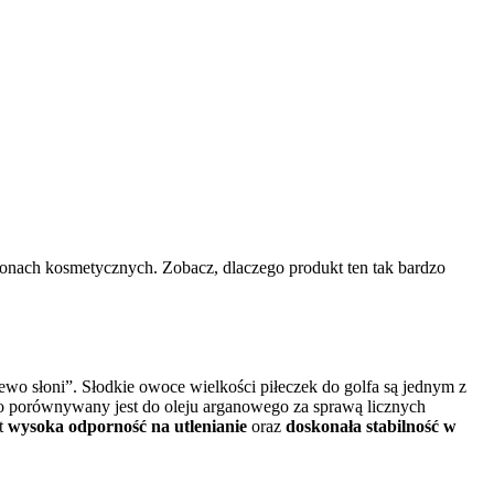
alonach kosmetycznych. Zobacz, dlaczego produkt ten tak bardzo
zewo słoni”. Słodkie owoce wielkości piłeczek do golfa są jednym z
to porównywany jest do oleju arganowego za sprawą licznych
st
wysoka odporność na utlenianie
oraz
doskonała stabilność w