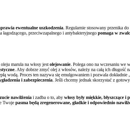
aprawia ewentualne uszkodzenia
. Regularnie stosowany przenika d
nia łagodzącego, przeciwzapalnego i antybakteryjnego
pomaga w zwalcz
oleju marula na włosy jest
olejowanie
. Polega ono na wczesaniu we w
astyczne
. Aby dobrze zmyć olej z włosów, należy na całą ich długość 
iepłą wodą. Proces ten nazywa się emulgowaniem i pozwala dokładnie
ygładzenia i zabezpieczenia
. Jeśli chcemy jednak skorzystać z goto
zucie nawilżenia
i zadba o to, aby
włosy były miękkie, błyszczące i
że Twoje
pasma będą zregenerowane, gładkie i odpowiednio nawilż