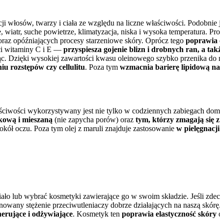
cji włosów, twarzy i ciała ze względu na liczne właściwości. Podobnie
ne, wiatr, suche powietrze, klimatyzacja, niska i wysoka temperatura. 
oraz opóźniających procesy starzeniowe skóry. Oprócz tego
poprawia 
ci witaminy C i E —
przyspiesza gojenie blizn i drobnych ran, a ta
jąc. Dzięki wysokiej zawartości kwasu oleinowego szybko przenika do 
u rozstępów czy cellulitu
. Poza tym
wzmacnia barierę lipidową n
aściwości wykorzystywany jest nie tylko w codziennych zabiegach dom
kową i mieszaną
(nie zapycha porów) oraz
tym, którzy zmagają się 
okół oczu. Poza tym olej z maruli znajduje zastosowanie
w pielęgnacji
iało lub wybrać kosmetyki zawierające go w swoim składzie. Jeśli zde
nowany stężenie przeciwutleniaczy dobrze działających na naszą skó
nerujące i odżywiające
. Kosmetyk ten
poprawia elastyczność skóry
o