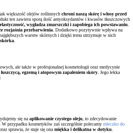
 jak większość olejów roślinnych
chroni naszą skórę i włosy przed
Produkt ten zawiera sporą ilość antyoksydantów i kwasów tłuszczowych
elastyczność, wygładza zmarszczki i zapobiega ich powstawaniu
.
kże rozjaśnia przebarwienia
. Dodatkowo pozytywnie wpływa na
najgłębszych warstw skórnych i dzięki temu utrzymuje w nich
askórka
.
owych, ale także w profesjonalnej kosmetologii oraz medycynie
z łuszczycą, egzemą i atopowym zapaleniem skóry
. Jego lekka
:
cydujemy się na
aplikowanie czystego oleju
, to zdecydowanie
rę. W przypadku kosmetyków zaś szczególnie polecamy
mleczko do
raz sprawia, że staje się ona
miękka i delikatna w dotyku
.