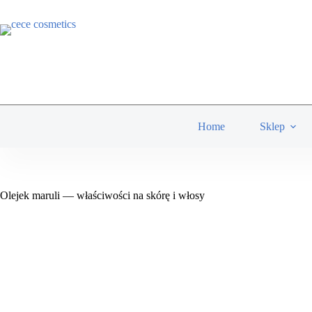
Przejdź
do
treści
Home
Sklep
Olejek maruli — właściwości na skórę i włosy