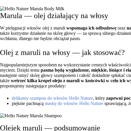
Marula — olej działający na włosy
W pielęgnacji włosów olej z maruli
wspomaga ich odbudowę
oraz
n
także korzystne działanie na skórę głowy — za sprawą silnego działa
wchłania, dlatego nie będzie obciążał pasm.
Olej z maruli na włosy — jak stosować?
Najpopularniejszym sposobem na wykorzystanie cennych właściwości 
myciem. Dzięki temu
pasma będą wygładzone, miękkie, lśniące i el
następnie umyć skórę głowy szamponem i całość dokładnie spłukać c
także
wetrzeć kilka kropel oleju z maruli w końcówki w celu ich w
proponujemy następujące produkty:
delikatny szampon do włosów Hello Nature
, który
zapewni poc
pięknie pachnącą
maskę do włosów Hello Nature
sprawiającą, 
Olejek maruli — podsumowanie