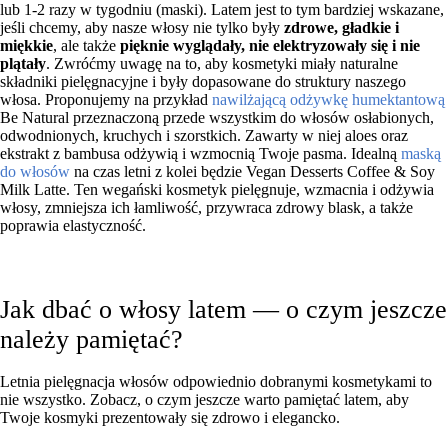
lub 1-2 razy w tygodniu (maski). Latem jest to tym bardziej wskazane,
jeśli chcemy, aby nasze włosy nie tylko były
zdrowe, gładkie i
miękkie
, ale także
pięknie wyglądały, nie elektryzowały się i nie
plątały
. Zwróćmy uwagę na to, aby kosmetyki miały naturalne
składniki pielęgnacyjne i były dopasowane do struktury naszego
włosa. Proponujemy na przykład
nawilżającą odżywkę humektantową
Be Natural przeznaczoną przede wszystkim do włosów osłabionych,
odwodnionych, kruchych i szorstkich. Zawarty w niej aloes oraz
ekstrakt z bambusa odżywią i wzmocnią Twoje pasma. Idealną
maską
do włosów
na czas letni z kolei będzie Vegan Desserts Coffee & Soy
Milk Latte. Ten wegański kosmetyk pielęgnuje, wzmacnia i odżywia
włosy, zmniejsza ich łamliwość, przywraca zdrowy blask, a także
poprawia elastyczność.
Jak dbać o włosy latem — o czym jeszcze
należy pamiętać?
Letnia pielęgnacja włosów odpowiednio dobranymi kosmetykami to
nie wszystko. Zobacz, o czym jeszcze warto pamiętać latem, aby
Twoje kosmyki prezentowały się zdrowo i elegancko.