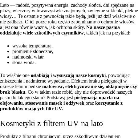
Lato — radość, pozytywna energia, zachody słońca, dni spędzane na
plaży, wieczory w towarzystwie znajomych, zwiewne sukienki, piękne
włosy… Te ostatnie z pewnością takie będą, jeśli już dziś właściwie o
nie zadbasz. O tej porze roku często zapominamy o ochronie włosów,
a jest ona równie ważna, jak ochrona skóry.
Na nasze pasma
oddziałuje wiele szkodliwych czynników
, takich jak na przykład:
wysoka temperatura,
promienie słoneczne,
nadmorski wiatr,
słona woda.
To właśnie one
osłabiają i wysuszają nasze kosmyki
, powodując
zniszczenia i nadmierne wypadanie. Efektem braku pielęgnacji w
okresie letnim będzie
matowość, elektryzowanie się, oklapnięcie czy
brak blasku
. Co w takim razie robić, aby nie doprowadzić naszych
pasm do takiego stanu? Podstawą jest
pielęgnacja oparta na
olejowaniu
,
stosowanie masek i odżywek
oraz
korzystanie z
produktów mających filtr UV.
Kosmetyki z filtrem UV na lato
Produkty z filtrami chroniącymi przez szkodliwym działaniem