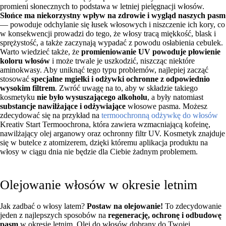
promieni słonecznych to podstawa w letniej pielęgnacji włosów.
Słońce ma niekorzystny wpływ na zdrowie i wygląd naszych pasm
— powoduje odchylanie się łusek włosowych i niszczenie ich kory, co
w konsekwencji prowadzi do tego, że włosy tracą miękkość, blask i
sprężystość, a także zaczynają wypadać z powodu osłabienia cebulek.
Warto wiedzieć także, że
promieniowanie UV powoduje płowienie
koloru włosów
i może trwale je uszkodzić, niszcząc niektóre
aminokwasy. Aby uniknąć tego typu problemów, najlepiej zacząć
stosować
specjalne mgiełki i odżywki ochronne z odpowiednio
wysokim filtrem
. Zwróć uwagę na to, aby w składzie takiego
kosmetyku
nie było wysuszającego alkoholu
, a były natomiast
substancje nawilżające i odżywiające
włosowe pasma. Możesz
zdecydować się na przykład na
termoochronną odżywkę do włosów
Kreativ Start Termoochrona, która zawiera wzmacniającą kofeinę,
nawilżający olej arganowy oraz ochronny filtr UV. Kosmetyk znajduje
się w butelce z atomizerem, dzięki któremu aplikacja produktu na
włosy w ciągu dnia nie będzie dla Ciebie żadnym problemem.
Olejowanie włosów w okresie letnim
Jak zadbać o włosy latem?
Postaw na olejowanie!
To zdecydowanie
jeden z najlepszych sposobów na
regenerację, ochronę i odbudowę
pasm
w okresie letnim. Olej do włosów dobrany do Twojej