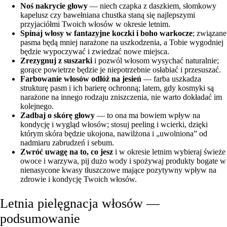
Noś nakrycie głowy
— niech czapka z daszkiem, słomkowy
kapelusz czy bawełniana chustka staną się najlepszymi
przyjaciółmi Twoich włosów w okresie letnim.
Spinaj włosy w fantazyjne koczki i boho warkocze
; związane
pasma będą mniej narażone na uszkodzenia, a Tobie wygodniej
będzie wypoczywać i zwiedzać nowe miejsca.
Zrezygnuj z suszarki
i pozwól włosom wysychać naturalnie;
gorące powietrze będzie je niepotrzebnie osłabiać i przesuszać.
Farbowanie włosów odłóż na jesień
— farba uszkadza
strukturę pasm i ich barierę ochronną; latem, gdy kosmyki są
narażone na innego rodzaju zniszczenia, nie warto dokładać im
kolejnego.
Zadbaj o skórę głowy
— to ona ma bowiem wpływ na
kondycję i wygląd włosów; stosuj peeling i wcierki, dzięki
którym skóra będzie ukojona, nawilżona i „uwolniona” od
nadmiaru zabrudzeń i sebum.
Zwróć uwagę na to, co jesz
i w okresie letnim wybieraj świeże
owoce i warzywa, pij dużo wody i spożywaj produkty bogate w
nienasycone kwasy tłuszczowe mające pozytywny wpływ na
zdrowie i kondycję Twoich włosów.
Letnia pielęgnacja włosów —
podsumowanie