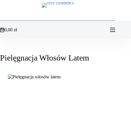
Przejdź
do
treści
0,00
zł
Koszyk
Pielęgnacja Włosów Latem