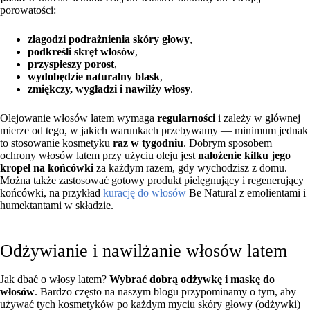
porowatości:
złagodzi podrażnienia skóry głowy
,
podkreśli skręt włosów
,
przyspieszy porost
,
wydobędzie naturalny blask
,
zmiękczy, wygładzi i nawilży włosy
.
Olejowanie włosów latem wymaga
regularności
i zależy w głównej
mierze od tego, w jakich warunkach przebywamy — minimum jednak
to stosowanie kosmetyku
raz w tygodniu
. Dobrym sposobem
ochrony włosów latem przy użyciu oleju jest
nałożenie kilku jego
kropel na końcówki
za każdym razem, gdy wychodzisz z domu.
Można także zastosować gotowy produkt pielęgnujący i regenerujący
końcówki, na przykład
kurację do włosów
Be Natural z emolientami i
humektantami w składzie.
Odżywianie i nawilżanie włosów latem
Jak dbać o włosy latem?
Wybrać dobrą odżywkę i maskę do
włosów
. Bardzo często na naszym blogu przypominamy o tym, aby
używać tych kosmetyków po każdym myciu skóry głowy (odżywki)