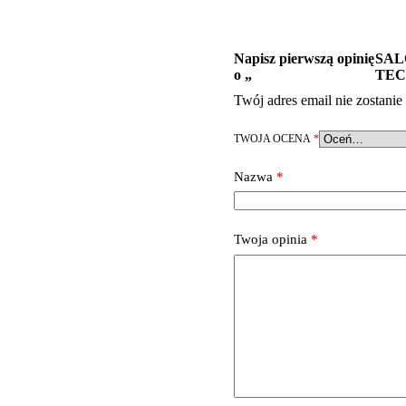
Napisz pierwszą opinię
SAL
o „
TE
Twój adres email nie zostani
TWOJA OCENA
*
Nazwa
*
Twoja opinia
*