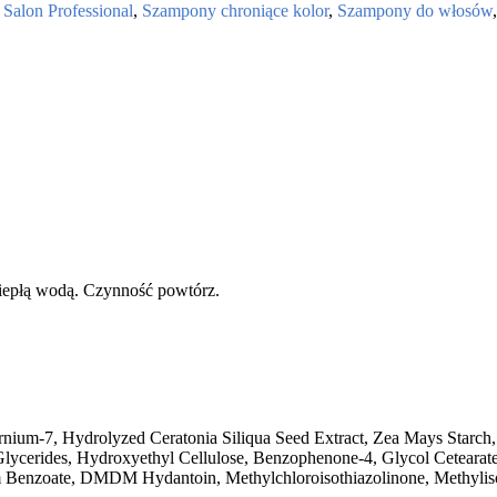
,
Salon Professional
,
Szampony chroniące kolor
,
Szampony do włosów
iepłą wodą. Czynność powtórz.
ernium-7, Hydrolyzed Ceratonia Siliqua Seed Extract, Zea Mays Star
Glycerides, Hydroxyethyl Cellulose, Benzophenone-4, Glycol Ceteara
m Benzoate, DMDM Hydantoin, Methylchloroisothiazolinone, Methyliso