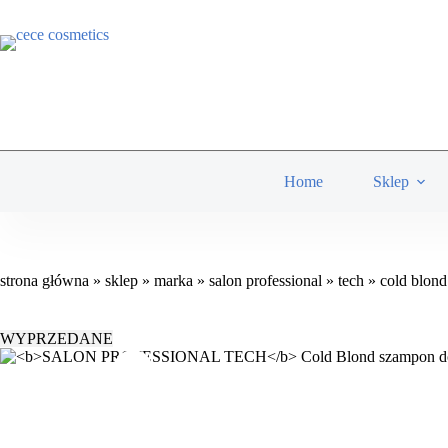
Przejdź
do
treści
Home
Sklep
strona główna
»
sklep
»
marka
»
salon professional
»
tech
»
cold blond
WYPRZEDANE