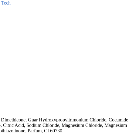
,
Tech
ch, Dimethicone, Guar Hydroxypropyltrimonium Chloride, Cocamide
te, Citric Acid, Sodium Chloride, Magnesium Chloride, Magnesium
thiazolinone, Parfum, CI 60730.