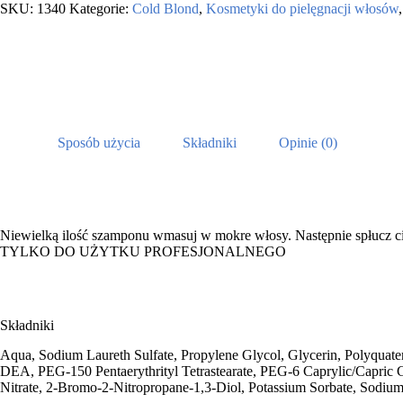
SKU:
1340
Kategorie:
Cold Blond
,
Kosmetyki do pielęgnacji włosów
Sposób użycia
Składniki
Opinie (0)
Niewielką ilość szamponu wmasuj w mokre włosy. Następnie spłucz c
TYLKO DO UŻYTKU PROFESJONALNEGO
Składniki
Aqua, Sodium Laureth Sulfate, Propylene Glycol, Glycerin, Polyquat
DEA, PEG-150 Pentaerythrityl Tetrastearate, PEG-6 Caprylic/Capric 
Nitrate, 2-Bromo-2-Nitropropane-1,3-Diol, Potassium Sorbate, Sodiu