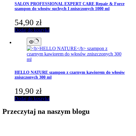
SALON PROFESSIONAL EXPERT CARE
Repair & Force
szampon do włosów suchych I zniszczonych 1000 ml
54,90
zł
Dodaj do koszyka
HELLO NATURE
szampon z czarnym kawiorem do włosów
zniszczonych 300 ml
19,90
zł
Dodaj do koszyka
Przeczytaj na naszym blogu