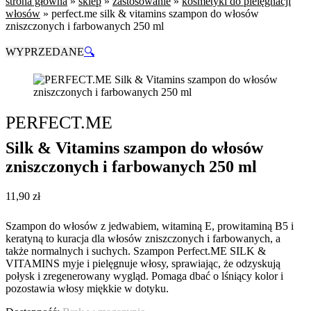
strona główna
»
sklep
»
zastosowanie
»
kosmetyki do pielęgnacji
włosów
»
perfect.me silk & vitamins szampon do włosów
zniszczonych i farbowanych 250 ml
WYPRZEDANE
🔍
PERFECT.ME
Silk & Vitamins szampon do włosów
zniszczonych i farbowanych 250 ml
11,90
zł
Szampon do włosów z jedwabiem, witaminą E, prowitaminą B5 i
keratyną to kuracja dla włosów zniszczonych i farbowanych, a
także normalnych i suchych. Szampon Perfect.ME SILK &
VITAMINS myje i pielęgnuje włosy, sprawiając, że odzyskują
połysk i zregenerowany wygląd. Pomaga dbać o lśniący kolor i
pozostawia włosy miękkie w dotyku.