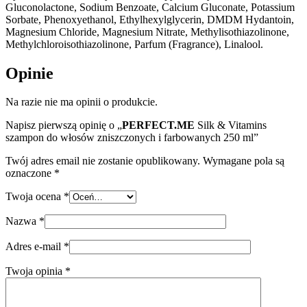
Gluconolactone, Sodium Benzoate, Calcium Gluconate, Potassium
Sorbate, Phenoxyethanol, Ethylhexylglycerin, DMDM Hydantoin,
Magnesium Chloride, Magnesium Nitrate, Methylisothiazolinone,
Methylchloroisothiazolinone, Parfum (Fragrance), Linalool.
Opinie
Na razie nie ma opinii o produkcie.
Napisz pierwszą opinię o „
PERFECT.ME
Silk & Vitamins
szampon do włosów zniszczonych i farbowanych 250 ml”
Twój adres email nie zostanie opublikowany.
Wymagane pola są
oznaczone
*
Twoja ocena
*
Nazwa
*
Adres e-mail
*
Twoja opinia
*