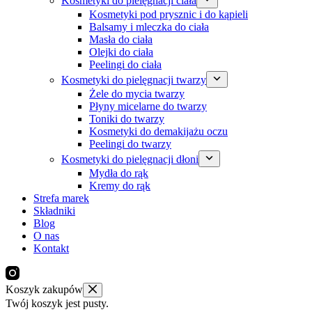
Kosmetyki do pielęgnacji ciała
Kosmetyki pod prysznic i do kąpieli
Balsamy i mleczka do ciała
Masła do ciała
Olejki do ciała
Peelingi do ciała
Kosmetyki do pielęgnacji twarzy
Żele do mycia twarzy
Płyny micelarne do twarzy
Toniki do twarzy
Kosmetyki do demakijażu oczu
Peelingi do twarzy
Kosmetyki do pielęgnacji dłoni
Mydła do rąk
Kremy do rąk
Strefa marek
Składniki
Blog
O nas
Kontakt
Koszyk zakupów
Twój koszyk jest pusty.