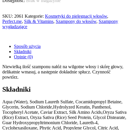
Brak w magazynie
SKU:
2061
Kategorie:
Kosmetyki do pielęgnacji włosów
,
Perfect.me
,
Silk & Vitamins
,
Szampony do włosów
,
Szampony
wygładzające
Sposób użycia
Składniki
Opinie (0)
Niewielką ilość szamponu nałóż na wilgotne włosy i skórę głowy,
delikatnie wmasuj, a następnie dokładnie spłucz. Czynność
powtórz.
Składniki
Aqua (Water), Sodium Laureth Sulfate, Cocamidopropyl Betaine,
Glycerin, Sodium Chloride,Hydrolyzed Keratin, Panthenol,
Tocopheryl Acetate, Caviar Extract, Silk Amino Acids,Oryza Sativa
(Rice) Extract, Oryza Sativa (Rice) Seed Protein, Glycol Distearate,
Guar Hydroxypropyltrimonium Chloride, Laureth-4,
Cyclohexasiloxane, Phytic Acid, Propylene Glycol, Citric Acid,