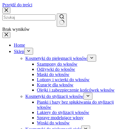
Przejdź do treści
Brak wyników
Home
Sklep
Kosmetyki do pielęgnacji włosów
Szampony do włosów
Odżywki do włosów
Maski do włosów
Lotiony i wcierki do włosów
Kuracje dla włosów
Olejki i zabezpieczenie końcówek włosów
Kosmetyki do stylizacji włosów
Pianki i bazy bez spłukiwania do stylizacji
włosów
Lakiery do stylizacji włosów
Spraye modelujące włosy
Woski do włosów