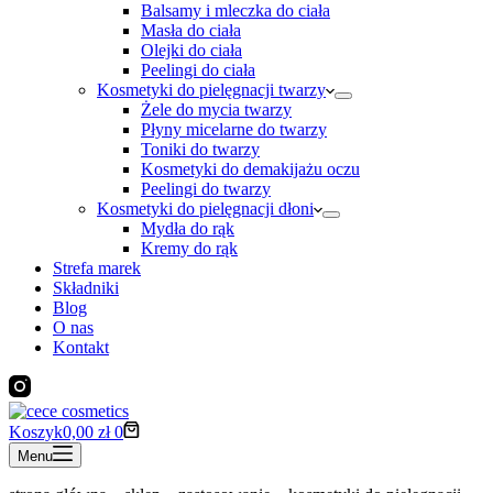
Balsamy i mleczka do ciała
Masła do ciała
Olejki do ciała
Peelingi do ciała
Kosmetyki do pielęgnacji twarzy
Żele do mycia twarzy
Płyny micelarne do twarzy
Toniki do twarzy
Kosmetyki do demakijażu oczu
Peelingi do twarzy
Kosmetyki do pielęgnacji dłoni
Mydła do rąk
Kremy do rąk
Strefa marek
Składniki
Blog
O nas
Kontakt
Koszyk
0,00
zł
0
Menu