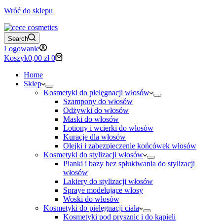
Wróć do sklepu
Search
Logowanie
Koszyk
0,00
zł
0
Home
Sklep
Kosmetyki do pielęgnacji włosów
Szampony do włosów
Odżywki do włosów
Maski do włosów
Lotiony i wcierki do włosów
Kuracje dla włosów
Olejki i zabezpieczenie końcówek włosów
Kosmetyki do stylizacji włosów
Pianki i bazy bez spłukiwania do stylizacji
włosów
Lakiery do stylizacji włosów
Spraye modelujące włosy
Woski do włosów
Kosmetyki do pielęgnacji ciała
Kosmetyki pod prysznic i do kąpieli