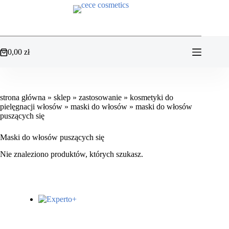
Przejdź
do
treści
0,00
zł
Koszyk
strona główna
»
sklep
»
zastosowanie
»
kosmetyki do
pielęgnacji włosów
»
maski do włosów
»
maski do włosów
puszących się
Maski do włosów puszących się
Nie znaleziono produktów, których szukasz.