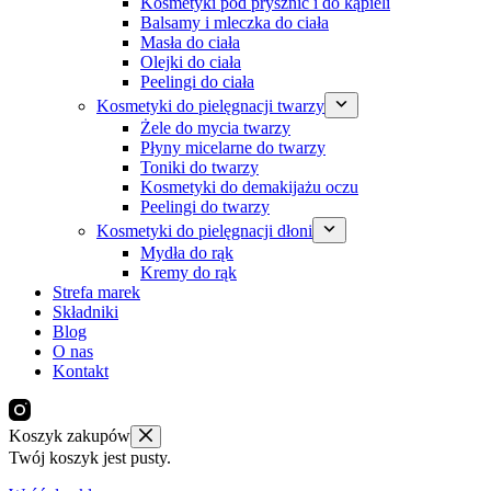
Kosmetyki pod prysznic i do kąpieli
Balsamy i mleczka do ciała
Masła do ciała
Olejki do ciała
Peelingi do ciała
Kosmetyki do pielęgnacji twarzy
Żele do mycia twarzy
Płyny micelarne do twarzy
Toniki do twarzy
Kosmetyki do demakijażu oczu
Peelingi do twarzy
Kosmetyki do pielęgnacji dłoni
Mydła do rąk
Kremy do rąk
Strefa marek
Składniki
Blog
O nas
Kontakt
Koszyk zakupów
Twój koszyk jest pusty.