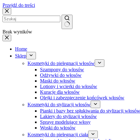
Przejdź do treści
Brak wyników
Home
Sklep
Kosmetyki do pielęgnacji włosów
Szampony do włosów
Odżywki do włosów
Maski do włosów
Lotiony i wcierki do włosów
Kuracje dla włosów
Olejki i zabezpieczenie końcówek włosów
Kosmetyki do stylizacji włosów
Pianki i bazy bez spłukiwania do stylizacji włosó
Lakiery do stylizacji włosów
Spraye modelujące włosy
Woski do włosów
Kosmetyki do pielęgnacji ciała