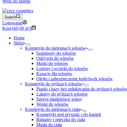
Wróć do sklepu
Search
Logowanie
Koszyk
0,00
zł
0
Home
Sklep
Kosmetyki do pielęgnacji włosów
Szampony do włosów
Odżywki do włosów
Maski do włosów
Lotiony i wcierki do włosów
Kuracje dla włosów
Olejki i zabezpieczenie końcówek włosów
Kosmetyki do stylizacji włosów
Pianki i bazy bez spłukiwania do stylizacji włosó
Lakiery do stylizacji włosów
Spraye modelujące włosy
Woski do włosów
Kosmetyki do pielęgnacji ciała
Kosmetyki pod prysznic i do kąpieli
Balsamy i mleczka do ciała
Masła do ciała