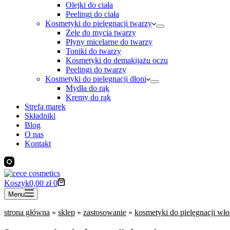
Olejki do ciała
Peelingi do ciała
Kosmetyki do pielęgnacji twarzy
Żele do mycia twarzy
Płyny micelarne do twarzy
Toniki do twarzy
Kosmetyki do demakijażu oczu
Peelingi do twarzy
Kosmetyki do pielęgnacji dłoni
Mydła do rąk
Kremy do rąk
Strefa marek
Składniki
Blog
O nas
Kontakt
Koszyk
0,00
zł
0
Menu
strona główna
»
sklep
»
zastosowanie
»
kosmetyki do pielęgnacji wł