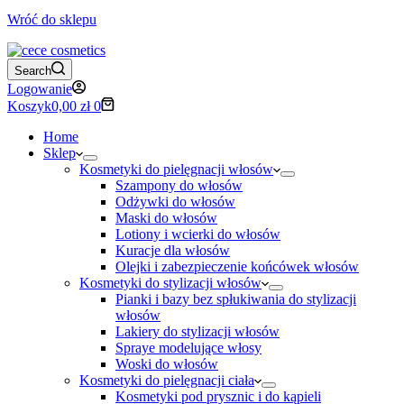
Wróć do sklepu
Search
Logowanie
Koszyk
0,00
zł
0
Home
Sklep
Kosmetyki do pielęgnacji włosów
Szampony do włosów
Odżywki do włosów
Maski do włosów
Lotiony i wcierki do włosów
Kuracje dla włosów
Olejki i zabezpieczenie końcówek włosów
Kosmetyki do stylizacji włosów
Pianki i bazy bez spłukiwania do stylizacji
włosów
Lakiery do stylizacji włosów
Spraye modelujące włosy
Woski do włosów
Kosmetyki do pielęgnacji ciała
Kosmetyki pod prysznic i do kąpieli