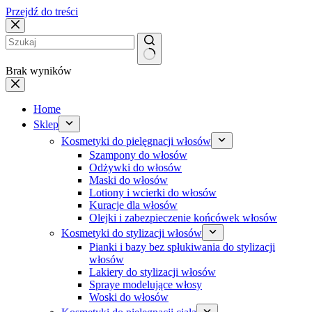
Przejdź do treści
Brak wyników
Home
Sklep
Kosmetyki do pielęgnacji włosów
Szampony do włosów
Odżywki do włosów
Maski do włosów
Lotiony i wcierki do włosów
Kuracje dla włosów
Olejki i zabezpieczenie końcówek włosów
Kosmetyki do stylizacji włosów
Pianki i bazy bez spłukiwania do stylizacji
włosów
Lakiery do stylizacji włosów
Spraye modelujące włosy
Woski do włosów