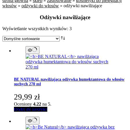
strona główna
»
sklep
»
zastosowanie
»
kosmetyki do pielęgnacji
włosów
»
odżywki do włosów
»
odżywki nawilżające
Odżywki nawilżające
Wyświetlanie wszystkich wyników: 3
BE NATURAL
nawilżająca odżywka humektantowa do włosów
suchych 270 ml
29,99
zł
Oceniony
4.22
na 5.
Dodaj do koszyka