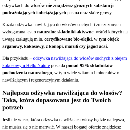
odżywkach do włosów
nie znajdziesz groźnych substancji
podrażniających i obciążających
pasma oraz skórę głowy.
Każda odżywka nawilżająca do włosów suchych i zniszczonych
wzbogacana jest o
naturalne składniki aktywne
, wśród których na
uwagę zasługują m.in.
certyfikowane bio-olejki, w tym olejek
arganowy, kokosowy, z konopi, maruli czy jagód acai
.
Dla przykładu –
odżywka nawilżająca do włosów suchych z olejem
kokosowym Hello Nature
posiada
ponad 95% składników
pochodzenia naturalnego
, w tym wiele witamin i minerałów o
nawilżającym i regeneracyjnym działaniu.
Najlepsza odżywka nawilżająca do włosów?
Taka, która dopasowana jest do Twoich
potrzeb
Jeśli nie wiesz, która odżywka nawilżająca włosy będzie najlepsza,
nie musisz się o nic martwić. W naszej bogatej ofercie znajdziesz