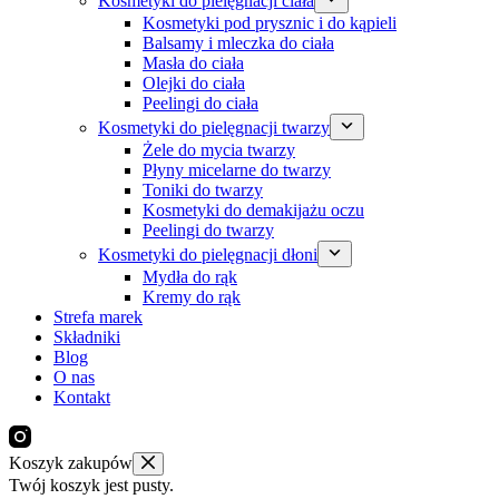
Kosmetyki do pielęgnacji ciała
Kosmetyki pod prysznic i do kąpieli
Balsamy i mleczka do ciała
Masła do ciała
Olejki do ciała
Peelingi do ciała
Kosmetyki do pielęgnacji twarzy
Żele do mycia twarzy
Płyny micelarne do twarzy
Toniki do twarzy
Kosmetyki do demakijażu oczu
Peelingi do twarzy
Kosmetyki do pielęgnacji dłoni
Mydła do rąk
Kremy do rąk
Strefa marek
Składniki
Blog
O nas
Kontakt
Koszyk zakupów
Twój koszyk jest pusty.