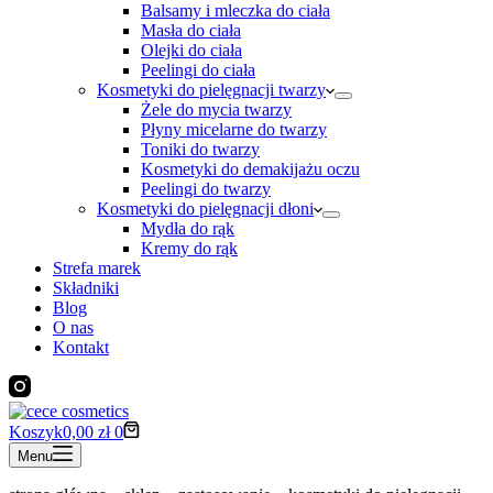
Balsamy i mleczka do ciała
Masła do ciała
Olejki do ciała
Peelingi do ciała
Kosmetyki do pielęgnacji twarzy
Żele do mycia twarzy
Płyny micelarne do twarzy
Toniki do twarzy
Kosmetyki do demakijażu oczu
Peelingi do twarzy
Kosmetyki do pielęgnacji dłoni
Mydła do rąk
Kremy do rąk
Strefa marek
Składniki
Blog
O nas
Kontakt
Koszyk
0,00
zł
0
Menu