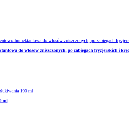
ntowa do włosów zniszczonych, po zabiegach fryzjerskich i krę
0 ml