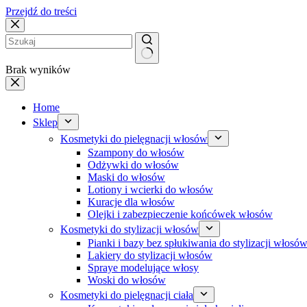
Przejdź do treści
Brak wyników
Home
Sklep
Kosmetyki do pielęgnacji włosów
Szampony do włosów
Odżywki do włosów
Maski do włosów
Lotiony i wcierki do włosów
Kuracje dla włosów
Olejki i zabezpieczenie końcówek włosów
Kosmetyki do stylizacji włosów
Pianki i bazy bez spłukiwania do stylizacji włosó
Lakiery do stylizacji włosów
Spraye modelujące włosy
Woski do włosów
Kosmetyki do pielęgnacji ciała