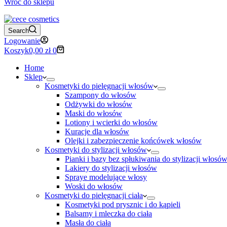
Wróć do sklepu
Search
Logowanie
Koszyk
0,00
zł
0
Home
Sklep
Kosmetyki do pielęgnacji włosów
Szampony do włosów
Odżywki do włosów
Maski do włosów
Lotiony i wcierki do włosów
Kuracje dla włosów
Olejki i zabezpieczenie końcówek włosów
Kosmetyki do stylizacji włosów
Pianki i bazy bez spłukiwania do stylizacji włosó
Lakiery do stylizacji włosów
Spraye modelujące włosy
Woski do włosów
Kosmetyki do pielęgnacji ciała
Kosmetyki pod prysznic i do kąpieli
Balsamy i mleczka do ciała
Masła do ciała