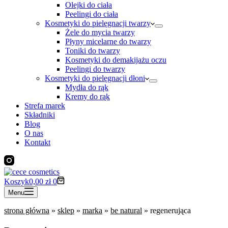
Olejki do ciała
Peelingi do ciała
Kosmetyki do pielęgnacji twarzy
Żele do mycia twarzy
Płyny micelarne do twarzy
Toniki do twarzy
Kosmetyki do demakijażu oczu
Peelingi do twarzy
Kosmetyki do pielęgnacji dłoni
Mydła do rąk
Kremy do rąk
Strefa marek
Składniki
Blog
O nas
Kontakt
Koszyk
0,00
zł
0
Menu
strona główna
»
sklep
»
marka
»
be natural
»
regenerująca