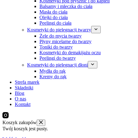
Kosmetyki pod prysznic i do kąpieli
Balsamy i mleczka do ciała
Masła do ciała
Olejki do ciała
Peelingi do ciała
Kosmetyki do pielęgnacji twarzy
Żele do mycia twarzy
Płyny micelarne do twarzy
Toniki do twarzy
Kosmetyki do demakijażu oczu
Peelingi do twarzy
Kosmetyki do pielęgnacji dłoni
Mydła do rąk
Kremy do rąk
Strefa marek
Składniki
Blog
O nas
Kontakt
Koszyk zakupów
Twój koszyk jest pusty.