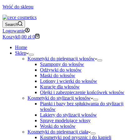
Wróć do sklepu
Search
Logowanie
Koszyk
0,00
zł
0
Home
Sklep
Kosmetyki do pielęgnacji włosów
Szampony do włosów
Odżywki do włosów
Maski do włosów
Lotiony i wcierki do włosów
Kuracje dla włosów
Olejki i zabezpieczenie końcówek włosów
Kosmetyki do stylizacji włosów
Pianki i bazy bez spłukiwania do stylizacji
włosów
Lakiery do stylizacji włosów
Spraye modelujące włosy
Woski do włosów
Kosmetyki do pielęgnacji ciała
Kosmetyki pod prysznic i do kąpieli