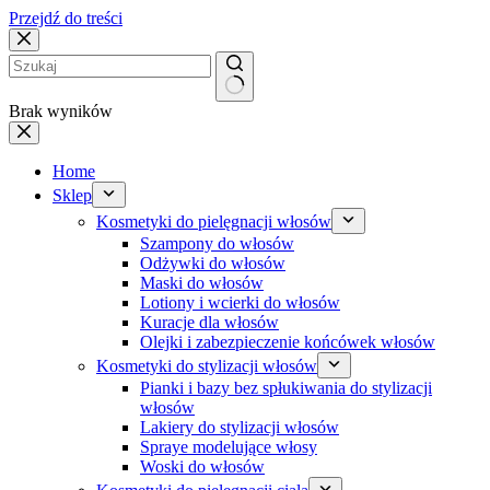
Przejdź do treści
Brak wyników
Home
Sklep
Kosmetyki do pielęgnacji włosów
Szampony do włosów
Odżywki do włosów
Maski do włosów
Lotiony i wcierki do włosów
Kuracje dla włosów
Olejki i zabezpieczenie końcówek włosów
Kosmetyki do stylizacji włosów
Pianki i bazy bez spłukiwania do stylizacji
włosów
Lakiery do stylizacji włosów
Spraye modelujące włosy
Woski do włosów