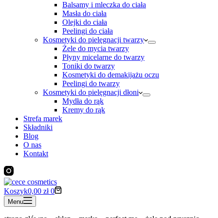
Balsamy i mleczka do ciała
Masła do ciała
Olejki do ciała
Peelingi do ciała
Kosmetyki do pielęgnacji twarzy
Żele do mycia twarzy
Płyny micelarne do twarzy
Toniki do twarzy
Kosmetyki do demakijażu oczu
Peelingi do twarzy
Kosmetyki do pielęgnacji dłoni
Mydła do rąk
Kremy do rąk
Strefa marek
Składniki
Blog
O nas
Kontakt
Koszyk
0,00
zł
0
Menu