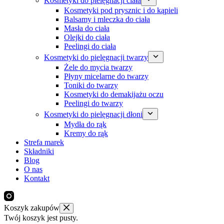
Kosmetyki do pielęgnacji ciała
Kosmetyki pod prysznic i do kąpieli
Balsamy i mleczka do ciała
Masła do ciała
Olejki do ciała
Peelingi do ciała
Kosmetyki do pielęgnacji twarzy
Żele do mycia twarzy
Płyny micelarne do twarzy
Toniki do twarzy
Kosmetyki do demakijażu oczu
Peelingi do twarzy
Kosmetyki do pielęgnacji dłoni
Mydła do rąk
Kremy do rąk
Strefa marek
Składniki
Blog
O nas
Kontakt
Koszyk zakupów
Twój koszyk jest pusty.