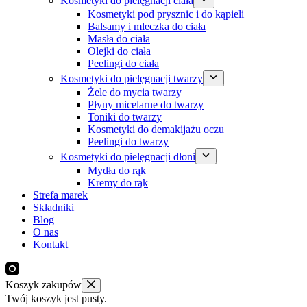
Kosmetyki do pielęgnacji ciała
Kosmetyki pod prysznic i do kąpieli
Balsamy i mleczka do ciała
Masła do ciała
Olejki do ciała
Peelingi do ciała
Kosmetyki do pielęgnacji twarzy
Żele do mycia twarzy
Płyny micelarne do twarzy
Toniki do twarzy
Kosmetyki do demakijażu oczu
Peelingi do twarzy
Kosmetyki do pielęgnacji dłoni
Mydła do rąk
Kremy do rąk
Strefa marek
Składniki
Blog
O nas
Kontakt
Koszyk zakupów
Twój koszyk jest pusty.