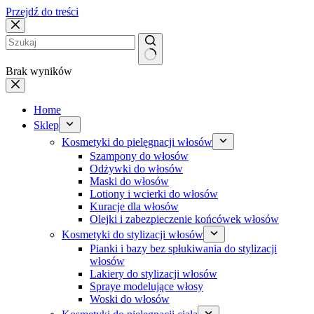
Przejdź do treści
Brak wyników
Home
Sklep
Kosmetyki do pielęgnacji włosów
Szampony do włosów
Odżywki do włosów
Maski do włosów
Lotiony i wcierki do włosów
Kuracje dla włosów
Olejki i zabezpieczenie końcówek włosów
Kosmetyki do stylizacji włosów
Pianki i bazy bez spłukiwania do stylizacji
włosów
Lakiery do stylizacji włosów
Spraye modelujące włosy
Woski do włosów