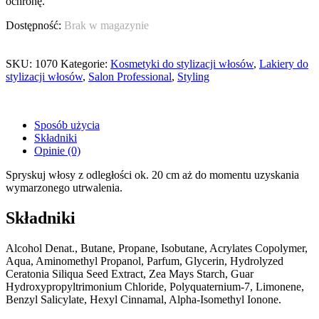
ochronę.
Brak w magazynie
SKU:
1070
Kategorie:
Kosmetyki do stylizacji włosów
,
Lakiery do
stylizacji włosów
,
Salon Professional
,
Styling
Sposób użycia
Składniki
Opinie (0)
Spryskuj włosy z odległości ok. 20 cm aż do momentu uzyskania
wymarzonego utrwalenia.
Składniki
Alcohol Denat., Butane, Propane, Isobutane, Acrylates Copolymer,
Aqua, Aminomethyl Propanol, Parfum, Glycerin, Hydrolyzed
Ceratonia Siliqua Seed Extract, Zea Mays Starch, Guar
Hydroxypropyltrimonium Chloride, Polyquaternium-7, Limonene,
Benzyl Salicylate, Hexyl Cinnamal, Alpha-Isomethyl Ionone.