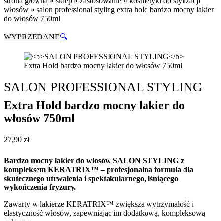
strona główna
»
sklep
»
zastosowanie
»
kosmetyki do stylizacji
włosów
»
salon professional styling extra hold bardzo mocny lakier
do włosów 750ml
WYPRZEDANE
🔍
SALON PROFESSIONAL STYLING
Extra Hold bardzo mocny lakier do
włosów 750ml
27,90
zł
Bardzo mocny lakier do włosów SALON STYLING z
kompleksem KERATRIX™ – profesjonalna formuła dla
skutecznego utrwalenia i spektakularnego, lśniącego
wykończenia fryzury.
Zawarty w lakierze KERATRIX™ zwiększa wytrzymałość i
elastyczność włosów, zapewniając im dodatkową, kompleksową