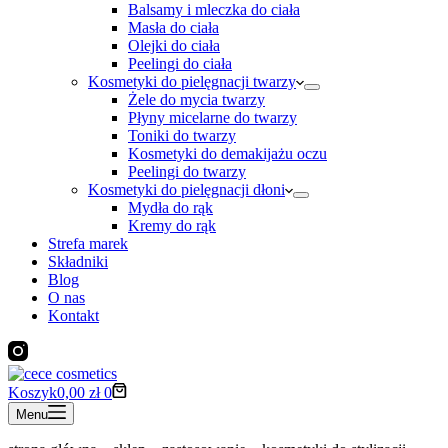
Balsamy i mleczka do ciała
Masła do ciała
Olejki do ciała
Peelingi do ciała
Kosmetyki do pielęgnacji twarzy
Żele do mycia twarzy
Płyny micelarne do twarzy
Toniki do twarzy
Kosmetyki do demakijażu oczu
Peelingi do twarzy
Kosmetyki do pielęgnacji dłoni
Mydła do rąk
Kremy do rąk
Strefa marek
Składniki
Blog
O nas
Kontakt
Koszyk
0,00
zł
0
Menu