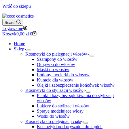
Wróć do sklepu
Search
Logowanie
Koszyk
0,00
zł
0
Home
Sklep
Kosmetyki do pielęgnacji włosów
Szampony do włosów
Odżywki do włosów
Maski do włosów
Lotiony i wcierki do włosów
Kuracje dla włosów
Olejki i zabezpieczenie końcówek włosów
Kosmetyki do stylizacji włosów
Pianki i bazy bez spłukiwania do stylizacji
włosów
Lakiery do stylizacji włosów
Spraye modelujące włosy
Woski do włosów
Kosmetyki do pielęgnacji ciała
Kosmetyki pod prysznic i do kąpieli