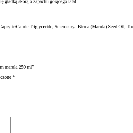
się gładką skórą o zapachu gorącego lata!
aprylic/Capric Triglyceride, Sclerocarya Birrea (Marula) Seed Oil, T
jem marula 250 ml”
aczone
*