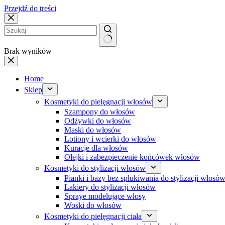
Przejdź do treści
Brak wyników
Home
Sklep
Kosmetyki do pielęgnacji włosów
Szampony do włosów
Odżywki do włosów
Maski do włosów
Lotiony i wcierki do włosów
Kuracje dla włosów
Olejki i zabezpieczenie końcówek włosów
Kosmetyki do stylizacji włosów
Pianki i bazy bez spłukiwania do stylizacji włosó
Lakiery do stylizacji włosów
Spraye modelujące włosy
Woski do włosów
Kosmetyki do pielęgnacji ciała