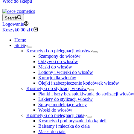
Wróć do sklepu
Search
Logowanie
Koszyk
0,00
zł
0
Home
Sklep
Kosmetyki do pielęgnacji włosów
Szampony do włosów
Odżywki do włosów
Maski do włosów
Lotiony i wcierki do włosów
Kuracje dla włosów
Olejki i zabezpieczenie końcówek włosów
Kosmetyki do stylizacji włosów
Pianki i bazy bez spłukiwania do stylizacji włosó
Lakiery do stylizacji włosów
Spraye modelujące włosy
Woski do włosów
Kosmetyki do pielęgnacji ciała
Kosmetyki pod prysznic i do kąpieli
Balsamy i mleczka do ciała
Masła do ciała