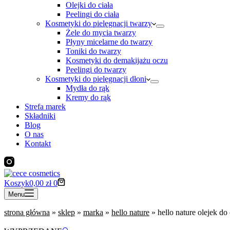
Olejki do ciała
Peelingi do ciała
Kosmetyki do pielęgnacji twarzy
Żele do mycia twarzy
Płyny micelarne do twarzy
Toniki do twarzy
Kosmetyki do demakijażu oczu
Peelingi do twarzy
Kosmetyki do pielęgnacji dłoni
Mydła do rąk
Kremy do rąk
Strefa marek
Składniki
Blog
O nas
Kontakt
Koszyk
0,00
zł
0
Menu
strona główna
»
sklep
»
marka
»
hello nature
»
hello nature olejek do