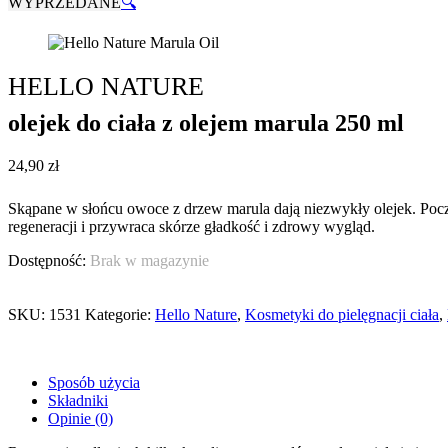
WYPRZEDANE
🔍
HELLO NATURE
olejek do ciała z olejem marula 250 ml
24,90
zł
Skąpane w słońcu owoce z drzew marula dają niezwykły olejek. Poczu
regeneracji i przywraca skórze gładkość i zdrowy wygląd.
Brak w magazynie
SKU:
1531
Kategorie:
Hello Nature
,
Kosmetyki do pielęgnacji ciała
,
Sposób użycia
Składniki
Opinie (0)