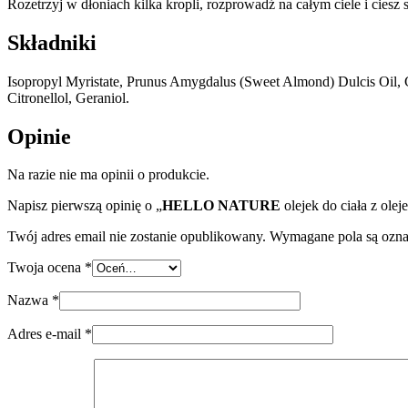
Rozetrzyj w dłoniach kilka kropli, rozprowadź na całym ciele i ciesz 
Składniki
Isopropyl Myristate, Prunus Amygdalus (Sweet Almond) Dulcis Oil, C
Citronellol, Geraniol.
Opinie
Na razie nie ma opinii o produkcie.
Napisz pierwszą opinię o „
HELLO NATURE
olejek do ciała z ole
Twój adres email nie zostanie opublikowany.
Wymagane pola są ozn
Twoja ocena
*
Nazwa
*
Adres e-mail
*