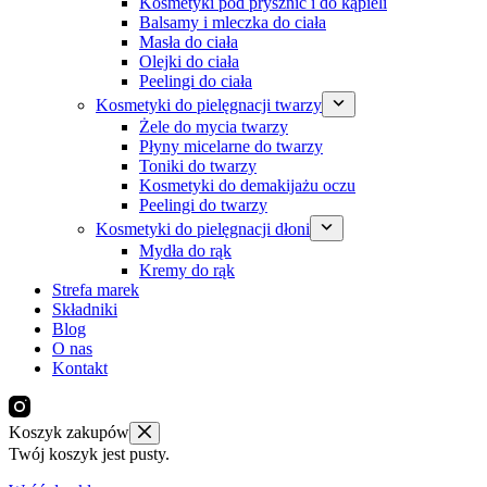
Kosmetyki pod prysznic i do kąpieli
Balsamy i mleczka do ciała
Masła do ciała
Olejki do ciała
Peelingi do ciała
Kosmetyki do pielęgnacji twarzy
Żele do mycia twarzy
Płyny micelarne do twarzy
Toniki do twarzy
Kosmetyki do demakijażu oczu
Peelingi do twarzy
Kosmetyki do pielęgnacji dłoni
Mydła do rąk
Kremy do rąk
Strefa marek
Składniki
Blog
O nas
Kontakt
Koszyk zakupów
Twój koszyk jest pusty.