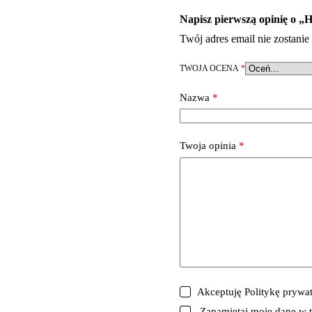
Napisz pierwszą opinię o „
H
Twój adres email nie zostani
TWOJA OCENA
*
Nazwa
*
Twoja opinia
*
Akceptuję
Politykę prywa
Zapamiętaj moje dane w t