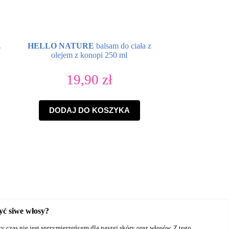
z
HELLO NATURE
balsam do ciała z
olejem z konopi 250 ml
19,90
zł
DODAJ DO KOSZYKA
yć siwe włosy?
 czas nie jest sprzymierzeńcem dla naszej skóry oraz włosów. Z tego