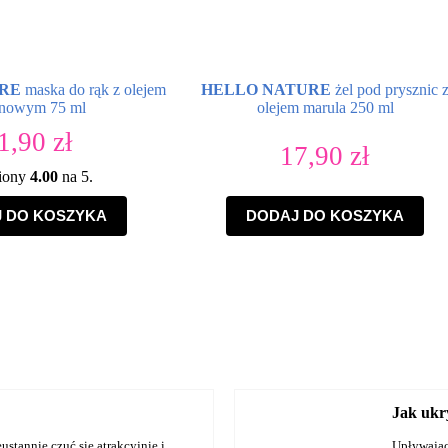
RE
maska do rąk z olejem
HELLO NATURE
żel pod prysznic 
anowym 75 ml
olejem marula 250 ml
1,90
zł
17,90
zł
iony
4.00
na 5.
 DO KOSZYKA
DODAJ DO KOSZYKA
Jak ukr
ustannie czuć się atrakcyjnie i
Upływający