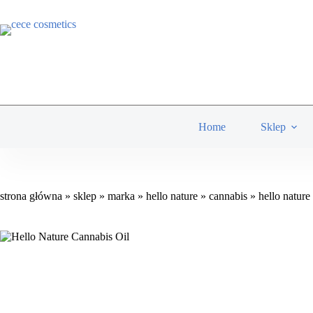
Przejdź
ilość
HELLO NATURE
olejek do ciała z olejem z konopi 130 ml
do
HELL
24,90
zł
Na stanie
treści
NATU
olejek
do
ciała
z
olejem
z
konop
Home
Sklep
130
ml
strona główna
»
sklep
»
marka
»
hello nature
»
cannabis
»
hello nature