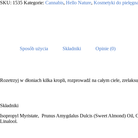
olejek
SKU:
1535
Kategorie:
Cannabis
,
Hello Nature
,
Kosmetyki do pielęgnac
do
ciała
z
olejem
z
konopi
130
ml
Sposób użycia
Składniki
Opinie (0)
Rozetrzyj w dłoniach kilka kropli, rozprowadź na całym ciele, zrelaksuj
Składniki
Isopropyl Myristate, Prunus Amygdalus Dulcis (Sweet Almond) Oil, Ca
Linalool.