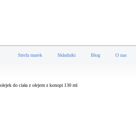
DODAJ DO KOSZYKA
O
RE
i
Strefa marek
Składniki
Blog
O nas
 olejek do ciała z olejem z konopi 130 ml