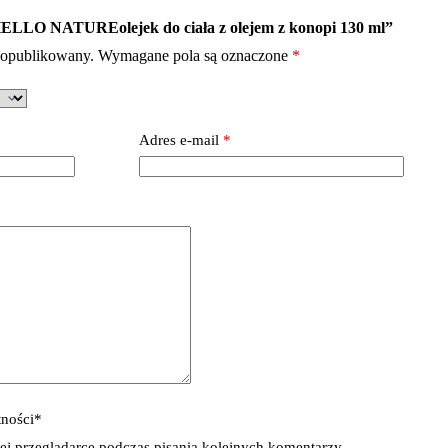
ELLO NATURE
olejek do ciała z olejem z konopi 130 ml”
e opublikowany.
Wymagane pola są oznaczone
*
Adres e-mail
*
tności
*
ej przeglądarce podczas pisania kolejnych komentarzy.