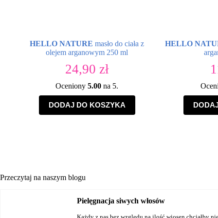
HELLO NATURE
masło do ciała z
HELLO NATU
olejem arganowym 250 ml
arg
24,90
zł
1
Oceniony
5.00
na 5.
Ocen
DODAJ DO KOSZYKA
DODAJ
Przeczytaj na naszym blogu
Pielęgnacja siwych włosów
Każdy z nas bez względu na ilość wiosen chciałby nie