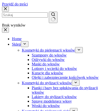
Przejdź do treści
Brak wyników
Home
Sklep
Kosmetyki do pielęgnacji włosów
Szampony do włosów
Odżywki do włosów
Maski do włosów
Lotiony i wcierki do włosów
Kuracje dla włosów
Olejki i zabezpieczenie końcówek włosów
Kosmetyki do stylizacji włosów
Pianki i bazy bez spłukiwania do stylizacji
włosów
Lakiery do stylizacji włosów
Spraye modelujące włosy
Woski do włosów