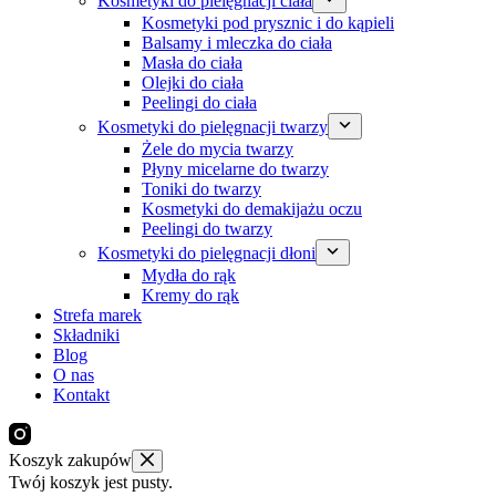
Kosmetyki do pielęgnacji ciała
Kosmetyki pod prysznic i do kąpieli
Balsamy i mleczka do ciała
Masła do ciała
Olejki do ciała
Peelingi do ciała
Kosmetyki do pielęgnacji twarzy
Żele do mycia twarzy
Płyny micelarne do twarzy
Toniki do twarzy
Kosmetyki do demakijażu oczu
Peelingi do twarzy
Kosmetyki do pielęgnacji dłoni
Mydła do rąk
Kremy do rąk
Strefa marek
Składniki
Blog
O nas
Kontakt
Koszyk zakupów
Twój koszyk jest pusty.