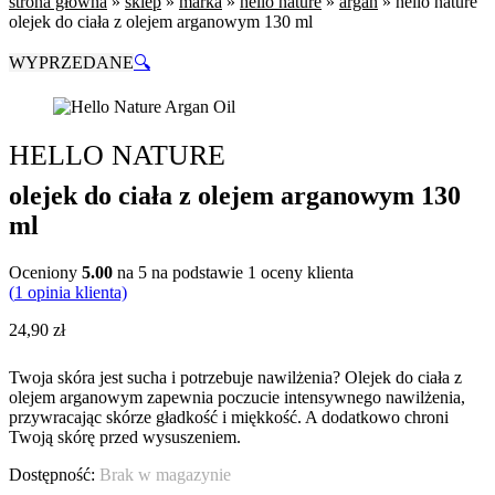
strona główna
»
sklep
»
marka
»
hello nature
»
argan
»
hello nature
olejek do ciała z olejem arganowym 130 ml
WYPRZEDANE
🔍
HELLO NATURE
olejek do ciała z olejem arganowym 130
ml
Oceniony
5.00
na 5 na podstawie
1
oceny klienta
(
1
opinia klienta)
24,90
zł
Twoja skóra jest sucha i potrzebuje nawilżenia? Olejek do ciała z
olejem arganowym zapewnia poczucie intensywnego nawilżenia,
przywracając skórze gładkość i miękkość. A dodatkowo chroni
Twoją skórę przed wysuszeniem.
Brak w magazynie