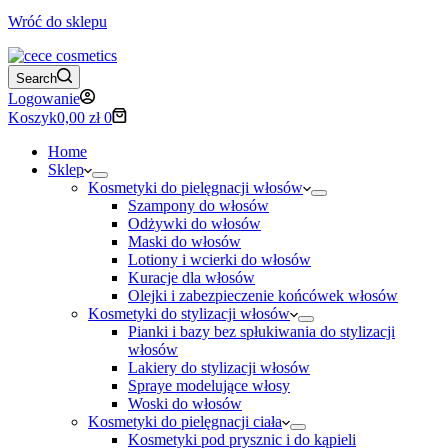
Wróć do sklepu
Search
Logowanie
Koszyk
0,00
zł
0
Home
Sklep
Kosmetyki do pielęgnacji włosów
Szampony do włosów
Odżywki do włosów
Maski do włosów
Lotiony i wcierki do włosów
Kuracje dla włosów
Olejki i zabezpieczenie końcówek włosów
Kosmetyki do stylizacji włosów
Pianki i bazy bez spłukiwania do stylizacji
włosów
Lakiery do stylizacji włosów
Spraye modelujące włosy
Woski do włosów
Kosmetyki do pielęgnacji ciała
Kosmetyki pod prysznic i do kąpieli