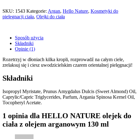
SKU:
1543
Kategorie:
Argan
,
Hello Nature
,
Kosmetyki do
pielęgnacji ciała
,
Olejki do ciała
Sposób użycia
Składniki
Opinie (1)
Rozetrzyj w dłoniach kilka kropli, rozprowadź na całym ciele,
zrelaksuj się i ciesz uwodzicielskim czarem orientalnej pielęgnacji!
Składniki
Isopropyl Myristate, Prunus Amygdalus Dulcis (Sweet Almond) Oil,
Caprylic/Capric Triglycerides, Parfum, Argania Spinosa Kernel Oil,
Tocopheryl Acetate.
1 opinia dla
HELLO NATURE
olejek do
ciała z olejem arganowym 130 ml