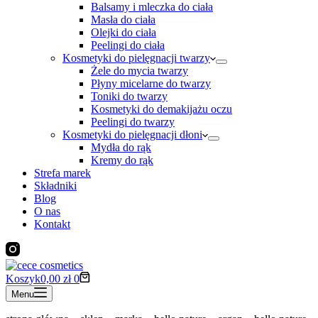
Balsamy i mleczka do ciała
Masła do ciała
Olejki do ciała
Peelingi do ciała
Kosmetyki do pielęgnacji twarzy
Żele do mycia twarzy
Płyny micelarne do twarzy
Toniki do twarzy
Kosmetyki do demakijażu oczu
Peelingi do twarzy
Kosmetyki do pielęgnacji dłoni
Mydła do rąk
Kremy do rąk
Strefa marek
Składniki
Blog
O nas
Kontakt
Koszyk
0,00
zł
0
Menu