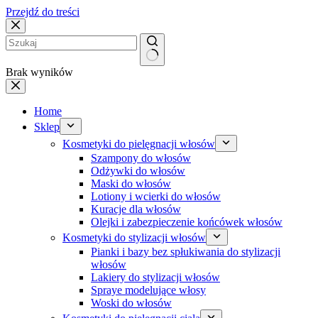
Przejdź do treści
Brak wyników
Home
Sklep
Kosmetyki do pielęgnacji włosów
Szampony do włosów
Odżywki do włosów
Maski do włosów
Lotiony i wcierki do włosów
Kuracje dla włosów
Olejki i zabezpieczenie końcówek włosów
Kosmetyki do stylizacji włosów
Pianki i bazy bez spłukiwania do stylizacji
włosów
Lakiery do stylizacji włosów
Spraye modelujące włosy
Woski do włosów