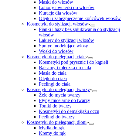
Maski do włosów
Lotiony i wcierki do włosów
Kuracje dla włosów
Olejki i zabezpieczenie końcówek włosów
Kosmetyki do stylizacji włosów
Pianki i bazy bez spłukiwania do stylizacji
włosów
Lakiery do stylizacji włosów
Spraye modelujące włosy
Woski do włosów
Kosmetyki do pielęgnacji ciała
Kosmetyki pod prysznic i do kąpieli
Balsamy i mleczka do ciała
Masła do ciała
Olejki do ciała
Peelingi do ciała
Kosmetyki do pielęgnacji twarzy
Żele do mycia twarzy
Płyny micelarne do twarzy
Toniki do twarzy
Kosmetyki do demakijażu oczu
Peelingi do twarzy
Kosmetyki do pielęgnacji dłoni
Mydła do rąk
Kremy do rąk