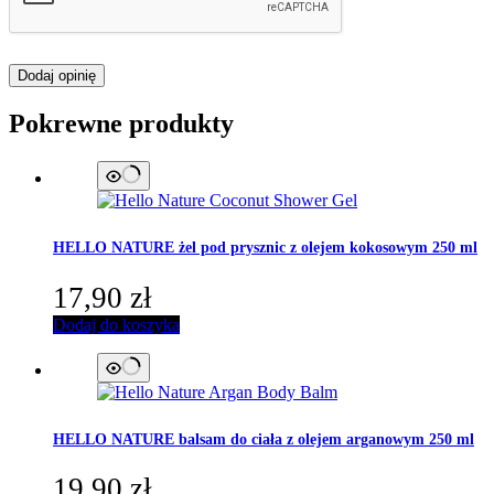
Dodaj opinię
Pokrewne produkty
HELLO NATURE
żel pod prysznic z olejem kokosowym 250 ml
17,90
zł
Dodaj do koszyka
HELLO NATURE
balsam do ciała z olejem arganowym 250 ml
19,90
zł