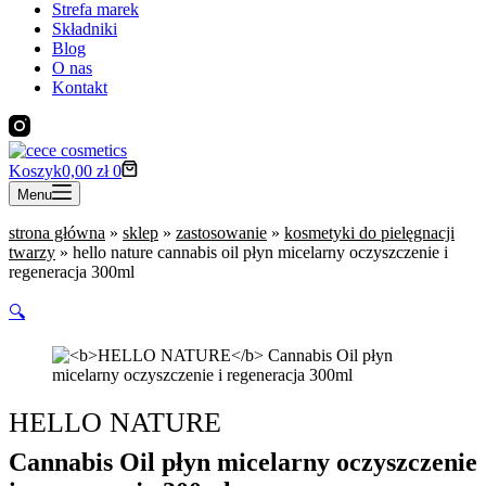
Strefa marek
Składniki
Blog
O nas
Kontakt
Koszyk
0,00
zł
0
Menu
strona główna
»
sklep
»
zastosowanie
»
kosmetyki do pielęgnacji
twarzy
»
hello nature cannabis oil płyn micelarny oczyszczenie i
regeneracja 300ml
🔍
HELLO NATURE
Cannabis Oil płyn micelarny oczyszczenie