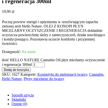
i regeneracja 300ml
19,99
zł
Poczuj powiew energii i optymizmu w orzeźwiającym zapachu
zielonej serii Hello Nature. OLEJ Z KONOPI PŁYN
MICELARNY OCZYSZCZENIE I REGENERACJA dokładnie
oczyszcza powierzchnię skóry z zanieczyszczeń, działa nawilżająco
i kondycjonująco. Pozostawia uczucie komfortu i przyjemnej
świeżości.
Na stanie
ilość HELLO NATURE Cannabis Oil płyn micelarny oczyszczenie
i regeneracja 300ml
Dodaj do koszyka
SKU:
1627
Kategorie:
Kosmetyki do pielęgnacji twarzy
,
Cannabis
,
Hello Nature
,
Płyny micelarne do twarzy
Sposób użycia
Składniki
Opinie (0)