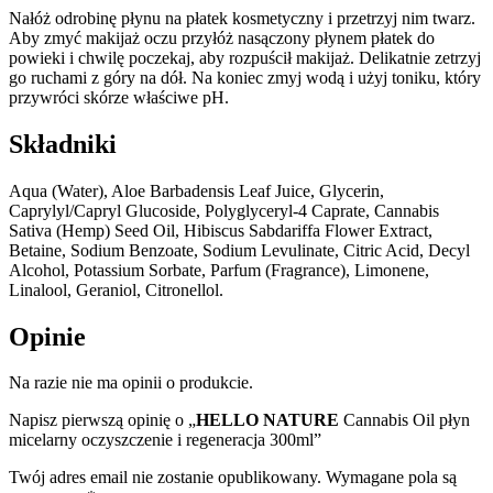
Nałóż odrobinę płynu na płatek kosmetyczny i przetrzyj nim twarz.
Aby zmyć makijaż oczu przyłóż nasączony płynem płatek do
powieki i chwilę poczekaj, aby rozpuścił makijaż. Delikatnie zetrzyj
go ruchami z góry na dół. Na koniec zmyj wodą i użyj toniku, który
przywróci skórze właściwe pH.
Składniki
Aqua (Water), Aloe Barbadensis Leaf Juice, Glycerin,
Caprylyl/Capryl Glucoside, Polyglyceryl-4 Caprate, Cannabis
Sativa (Hemp) Seed Oil, Hibiscus Sabdariffa Flower Extract,
Betaine, Sodium Benzoate, Sodium Levulinate, Citric Acid, Decyl
Alcohol, Potassium Sorbate, Parfum (Fragrance), Limonene,
Linalool, Geraniol, Citronellol.
Opinie
Na razie nie ma opinii o produkcie.
Napisz pierwszą opinię o „
HELLO NATURE
Cannabis Oil płyn
micelarny oczyszczenie i regeneracja 300ml”
Twój adres email nie zostanie opublikowany.
Wymagane pola są