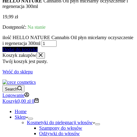
HELLO NATURE
Cannabis Oil płyn micelarny oczyszczenie i
regeneracja 300ml
19,99
zł
Na stanie
ilość HELLO NATURE Cannabis Oil płyn micelarny oczyszczenie
i regeneracja 300ml
Dodaj do koszyka
Koszyk zakupów
Twój koszyk jest pusty.
Wróć do sklepu
Search
Logowanie
Koszyk
0,00
zł
0
Home
Sklep
Kosmetyki do pielęgnacji włosów
Szampony do włosów
Odżywki do włosów