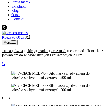
Strefa marek
Składniki
Blog
O nas
Kontakt
Koszyk
0,00
zł
0
Menu
strona główna
»
sklep
»
marka
»
cece med.
»
cece med silk maska z
jedwabiem do włosów suchych i zniszczonych 200 ml
🔍