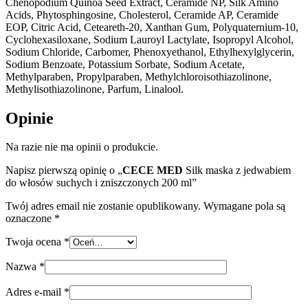
Chenopodium Quinoa Seed Extract, Ceramide NP, Silk Amino
Acids, Phytosphingosine, Cholesterol, Ceramide AP, Ceramide
EOP, Citric Acid, Ceteareth-20, Xanthan Gum, Polyquaternium-10,
Cyclohexasiloxane, Sodium Lauroyl Lactylate, Isopropyl Alcohol,
Sodium Chloride, Carbomer, Phenoxyethanol, Ethylhexylglycerin,
Sodium Benzoate, Potassium Sorbate, Sodium Acetate,
Methylparaben, Propylparaben, Methylchloroisothiazolinone,
Methylisothiazolinone, Parfum, Linalool.
Opinie
Na razie nie ma opinii o produkcie.
Napisz pierwszą opinię o „
CECE MED
Silk maska z jedwabiem
do włosów suchych i zniszczonych 200 ml”
Twój adres email nie zostanie opublikowany.
Wymagane pola są
oznaczone
*
Twoja ocena
*
Nazwa
*
Adres e-mail
*