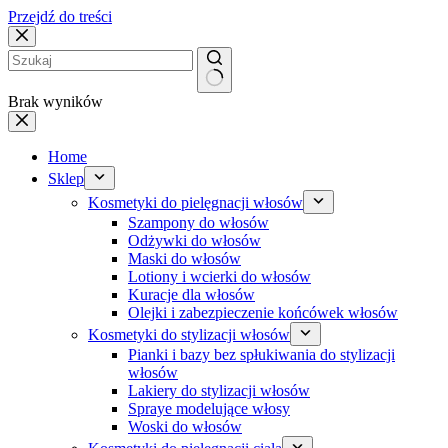
Przejdź do treści
Brak wyników
Home
Sklep
Kosmetyki do pielęgnacji włosów
Szampony do włosów
Odżywki do włosów
Maski do włosów
Lotiony i wcierki do włosów
Kuracje dla włosów
Olejki i zabezpieczenie końcówek włosów
Kosmetyki do stylizacji włosów
Pianki i bazy bez spłukiwania do stylizacji
włosów
Lakiery do stylizacji włosów
Spraye modelujące włosy
Woski do włosów