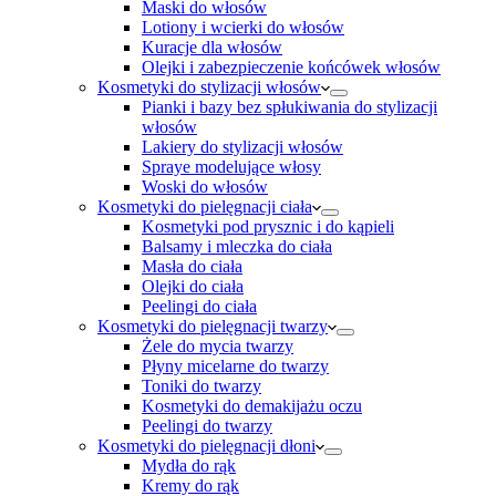
Maski do włosów
Lotiony i wcierki do włosów
Kuracje dla włosów
Olejki i zabezpieczenie końcówek włosów
Kosmetyki do stylizacji włosów
Pianki i bazy bez spłukiwania do stylizacji
włosów
Lakiery do stylizacji włosów
Spraye modelujące włosy
Woski do włosów
Kosmetyki do pielęgnacji ciała
Kosmetyki pod prysznic i do kąpieli
Balsamy i mleczka do ciała
Masła do ciała
Olejki do ciała
Peelingi do ciała
Kosmetyki do pielęgnacji twarzy
Żele do mycia twarzy
Płyny micelarne do twarzy
Toniki do twarzy
Kosmetyki do demakijażu oczu
Peelingi do twarzy
Kosmetyki do pielęgnacji dłoni
Mydła do rąk
Kremy do rąk