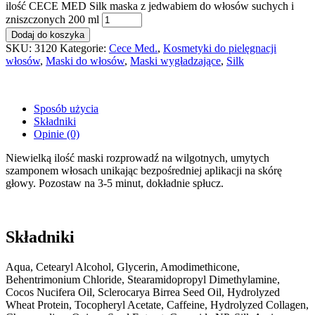
ilość CECE MED Silk maska z jedwabiem do włosów suchych i
zniszczonych 200 ml
Dodaj do koszyka
SKU:
3120
Kategorie:
Cece Med.
,
Kosmetyki do pielęgnacji
włosów
,
Maski do włosów
,
Maski wygładzające
,
Silk
Sposób użycia
Składniki
Opinie (0)
Niewielką ilość maski rozprowadź na wilgotnych, umytych
szamponem włosach unikając bezpośredniej aplikacji na skórę
głowy. Pozostaw na 3-5 minut, dokładnie spłucz.
Składniki
Aqua, Cetearyl Alcohol, Glycerin, Amodimethicone,
Behentrimonium Chloride, Stearamidopropyl Dimethylamine,
Cocos Nucifera Oil, Sclerocarya Birrea Seed Oil, Hydrolyzed
Wheat Protein, Tocopheryl Acetate, Caffeine, Hydrolyzed Collagen,