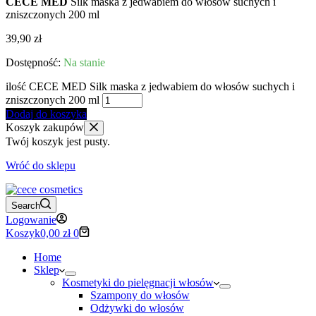
CECE MED
Silk maska z jedwabiem do włosów suchych i
zniszczonych 200 ml
39,90
zł
Na stanie
ilość CECE MED Silk maska z jedwabiem do włosów suchych i
zniszczonych 200 ml
Dodaj do koszyka
Koszyk zakupów
Twój koszyk jest pusty.
Wróć do sklepu
Search
Logowanie
Koszyk
0,00
zł
0
Home
Sklep
Kosmetyki do pielęgnacji włosów
Szampony do włosów
Odżywki do włosów