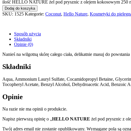
ilość HELLO NATURE żel pod prysznic z olejem kokosowym 250 
Dodaj do koszyka
SKU:
1525
Kategorie:
Coconut
,
Hello Nature
,
Kosmetyki do pielęgna
Sposób użycia
Składniki
Opinie (0)
Nanieś na wilgotną skórę całego ciała, delikatnie masuj do powstania 
Składniki
Aqua, Ammonium Lauryl Sulfate, Cocamidopropyl Betaine, Glycerin, 
Tocopheryl Acetate, Benzyl Alcohol, Dehydroacetic Acid, Benzoic A
Opinie
Na razie nie ma opinii o produkcie.
Napisz pierwszą opinię o „
HELLO NATURE
żel pod prysznic z o
Twój adres email nie zostanie opublikowany.
Wymagane pola są ozn