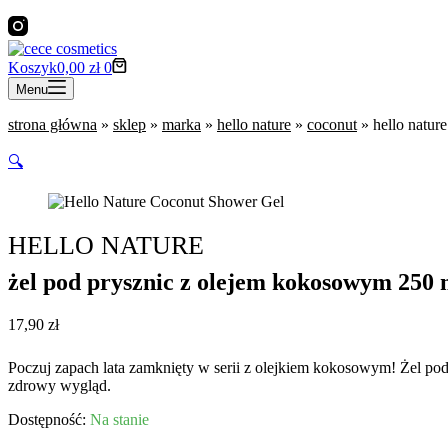
Koszyk
0,00
zł
0
Menu
strona główna
»
sklep
»
marka
»
hello nature
»
coconut
»
hello natur
🔍
HELLO NATURE
żel pod prysznic z olejem kokosowym 250 
17,90
zł
Poczuj zapach lata zamknięty w serii z olejkiem kokosowym! Żel pod
zdrowy wygląd.
Na stanie