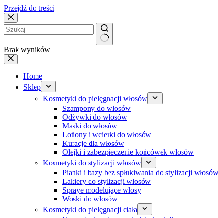
Przejdź do treści
Brak wyników
Home
Sklep
Kosmetyki do pielęgnacji włosów
Szampony do włosów
Odżywki do włosów
Maski do włosów
Lotiony i wcierki do włosów
Kuracje dla włosów
Olejki i zabezpieczenie końcówek włosów
Kosmetyki do stylizacji włosów
Pianki i bazy bez spłukiwania do stylizacji włosó
Lakiery do stylizacji włosów
Spraye modelujące włosy
Woski do włosów
Kosmetyki do pielęgnacji ciała