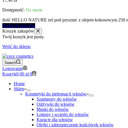
17,90
zł
Na stanie
ilość HELLO NATURE żel pod prysznic z olejem kokosowym 250 
Dodaj do koszyka
Koszyk zakupów
Twój koszyk jest pusty.
Wróć do sklepu
Search
Logowanie
Koszyk
0,00
zł
0
Home
Sklep
Kosmetyki do pielęgnacji włosów
Szampony do włosów
Odżywki do włosów
Maski do włosów
Lotiony i wcierki do włosów
Kuracje dla włosów
Olejki i zabezpieczenie końcówek włosów