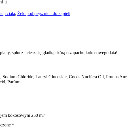
ml
cji ciała
,
Żele pod prysznic i do kąpieli
piany, spłucz i ciesz się gładką skórą o zapachu kokosowego lata!
Sodium Chloride, Lauryl Glucoside, Cocos Nucifera Oil, Prunus Amyg
cid, Parfum.
lejem kokosowym 250 ml”
aczone
*