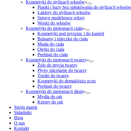
Kosmetyki do stylizacji włosów
Pianki i bazy bez spłukiwania do stylizacji włosó
Lakiery do stylizacji włosów
Spraye modelujące włosy
Woski do włosów
Kosmetyki do pielęgnacji ciała
Kosmetyki pod prysznic i do kąpieli
Balsamy i mleczka do ciała
Masła do ciała
Olejki do ciała
Peelingi do ciała
Kosmetyki do pielęgnacji twarzy
Żele do mycia twarzy
Płyny micelarne do twarzy
Toniki do twarzy
Kosmetyki do demakijażu oczu
Peelingi do twarzy
Kosmetyki do pielęgnacji dłoni
Mydła do rąk
Kremy do rąk
Strefa marek
Składniki
Blog
O nas
Kontakt