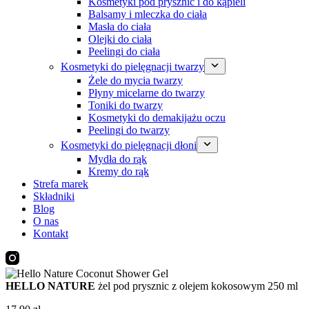
Kosmetyki pod prysznic i do kąpieli
Balsamy i mleczka do ciała
Masła do ciała
Olejki do ciała
Peelingi do ciała
Kosmetyki do pielęgnacji twarzy
Żele do mycia twarzy
Płyny micelarne do twarzy
Toniki do twarzy
Kosmetyki do demakijażu oczu
Peelingi do twarzy
Kosmetyki do pielęgnacji dłoni
Mydła do rąk
Kremy do rąk
Strefa marek
Składniki
Blog
O nas
Kontakt
HELLO NATURE
żel pod prysznic z olejem kokosowym 250 ml