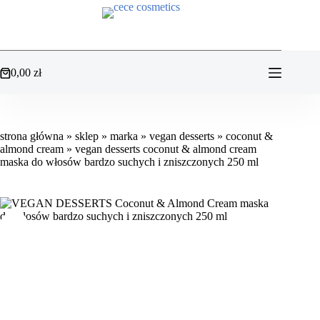
Przejdź
do
treści
0,00
zł
Koszyk
strona główna
»
sklep
»
marka
»
vegan desserts
»
coconut &
almond cream
»
vegan desserts coconut & almond cream
maska do włosów bardzo suchych i zniszczonych 250 ml