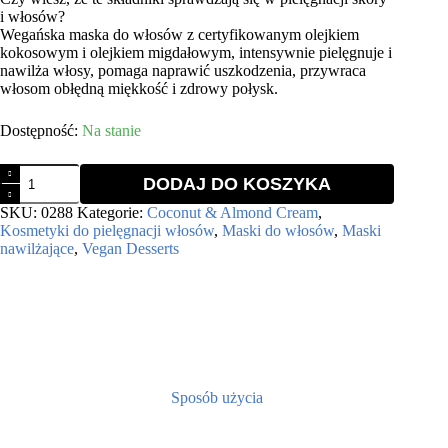
i włosów?
Wegańska maska do włosów z certyfikowanym olejkiem
kokosowym i olejkiem migdałowym, intensywnie pielęgnuje i
nawilża włosy, pomaga naprawić uszkodzenia, przywraca
włosom obłędną miękkość i zdrowy połysk.
Na stanie
ilość
DODAJ DO KOSZYKA
VEGAN
DESSERTS
SKU:
0288
Kategorie:
Coconut & Almond Cream
,
Coconut
Kosmetyki do pielęgnacji włosów
,
Maski do włosów
,
Maski
&
nawilżające
,
Vegan Desserts
Almond
Cream
maska
do
włosów
bardzo
suchych
i
zniszczonych
Sposób użycia
250
ml