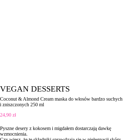
VEGAN DESSERTS
Coconut & Almond Cream maska do włosów bardzo suchych
i zniszczonych 250 ml
24,90
zł
Pyszne desery z kokosem i migdałem dostarczają dawkę
wzmocnienia.
Czy wiesz, że te składniki sprawdzają się w pielęgnacji skóry