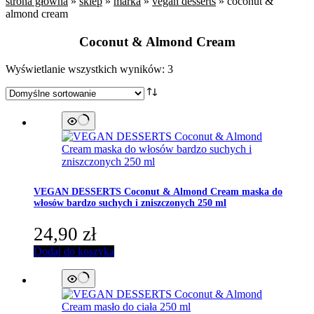
strona główna
»
sklep
»
marka
»
vegan desserts
»
coconut &
almond cream
Coconut & Almond Cream
Wyświetlanie wszystkich wyników: 3
VEGAN DESSERTS
Coconut & Almond Cream maska do
włosów bardzo suchych i zniszczonych 250 ml
24,90
zł
Dodaj do koszyka