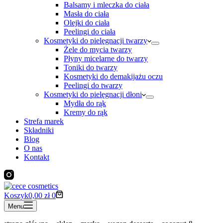
Balsamy i mleczka do ciała
Masła do ciała
Olejki do ciała
Peelingi do ciała
Kosmetyki do pielęgnacji twarzy
Żele do mycia twarzy
Płyny micelarne do twarzy
Toniki do twarzy
Kosmetyki do demakijażu oczu
Peelingi do twarzy
Kosmetyki do pielęgnacji dłoni
Mydła do rąk
Kremy do rąk
Strefa marek
Składniki
Blog
O nas
Kontakt
Koszyk
0,00
zł
0
Menu