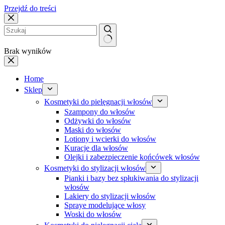
Przejdź do treści
Brak wyników
Home
Sklep
Kosmetyki do pielęgnacji włosów
Szampony do włosów
Odżywki do włosów
Maski do włosów
Lotiony i wcierki do włosów
Kuracje dla włosów
Olejki i zabezpieczenie końcówek włosów
Kosmetyki do stylizacji włosów
Pianki i bazy bez spłukiwania do stylizacji
włosów
Lakiery do stylizacji włosów
Spraye modelujące włosy
Woski do włosów