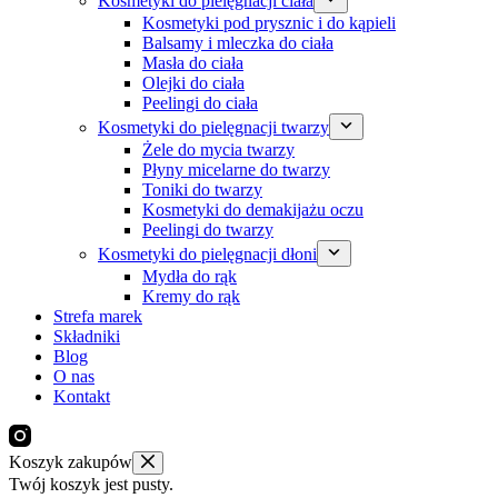
Kosmetyki do pielęgnacji ciała
Kosmetyki pod prysznic i do kąpieli
Balsamy i mleczka do ciała
Masła do ciała
Olejki do ciała
Peelingi do ciała
Kosmetyki do pielęgnacji twarzy
Żele do mycia twarzy
Płyny micelarne do twarzy
Toniki do twarzy
Kosmetyki do demakijażu oczu
Peelingi do twarzy
Kosmetyki do pielęgnacji dłoni
Mydła do rąk
Kremy do rąk
Strefa marek
Składniki
Blog
O nas
Kontakt
Koszyk zakupów
Twój koszyk jest pusty.