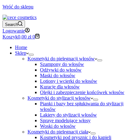
Wróć do sklepu
Search
Logowanie
Koszyk
0,00
zł
0
Home
Sklep
Kosmetyki do pielęgnacji włosów
Szampony do włosów
Odżywki do włosów
Maski do włosów
Lotiony i wcierki do włosów
Kuracje dla włosów
Olejki i zabezpieczenie końcówek włosów
Kosmetyki do stylizacji włosów
Pianki i bazy bez spłukiwania do stylizacji
włosów
Lakiery do stylizacji włosów
Spraye modelujące włosy
Woski do włosów
Kosmetyki do pielęgnacji ciała
Kosmetyki pod prysznic i do kąpieli