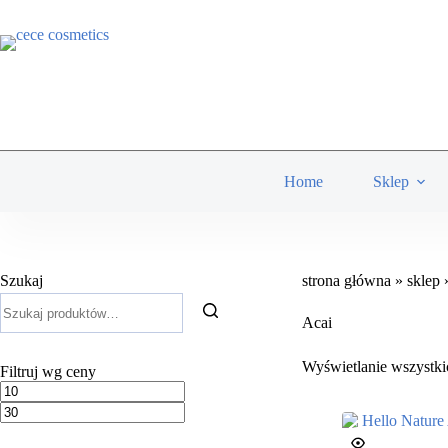
Przejdź
do
treści
Home
Sklep
Szukaj
strona główna
»
sklep
Szukaj:
Acai
Wyświetlanie wszystk
Filtruj wg ceny
Cena
Cena
min.
maks.
FILTRUJ