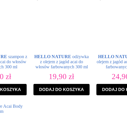
URE
szampon z
HELLO NATURE
odżywka
HELLO NAT
acai do włosów
z olejem z jagód acai do
olejem z jagód 
ch 300 ml
włosów farbowanych 300 ml
farbowanyc
90
zł
19,90
zł
24,
 KOSZYKA
DODAJ DO KOSZYKA
DODAJ DO