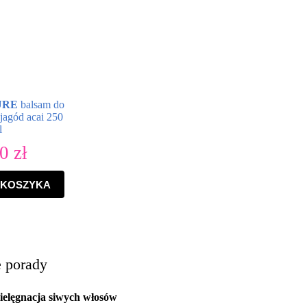
URE
balsam do
 jagód acai 250
l
90
zł
 KOSZYKA
e porady
ielęgnacja siwych włosów