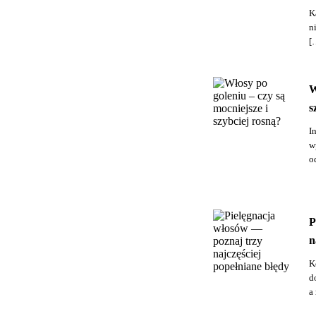
K
n
[
W
s
I
w
o
P
n
K
d
a