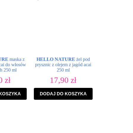
URE
maska z
HELLO NATURE
żel pod
acai do włosów
prysznic z olejem z jagód acai
h 250 ml
250 ml
90
zł
17,90
zł
 KOSZYKA
DODAJ DO KOSZYKA